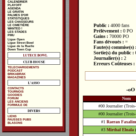
CALENDRIER
PLAYOFF
AGENDA
LE GRATIN
PALMES D'OR
STATISTIQUES
LES CHASSEURS
Public :
4000 fans
LE CIMETIÈRE
WANTED !
Prélèvement :
0 PO
LES STADES
PMU
Gains :
70000 PO
Ligue Open
Fans dévoués :
=
Ligue Street Bowl
Ligue de la Ruelle
Faute(s) commise(s) 
Down Town Cup
Sortie(s) du public :
LUTECE BOWL
Journalier(s) :
2
CLUB HOUSE
Erreurs Coûteuses :
TELECHARGEMENTS
PODCAST
BRIKABRAK
MAGAZINES
L'ASSO
CONTACTS
TOURNOIS
GOODIES
Nom
FORUM
LES ANCIENS
FORMULE DE
#00 Journalier
(Trois
DIVERS
#00 Journalier
(Trois
LIENS
FAUSSES PUBS
#1
Raeran Faxali
BLASONS
#3
Mirthal Elnala