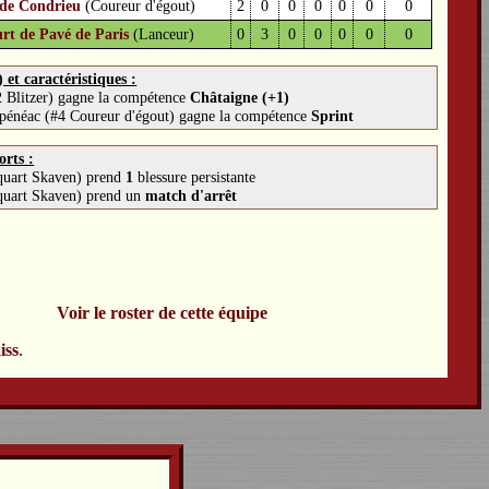
 de Condrieu
(Coureur d'égout)
2
0
0
0
0
0
0
rt de Pavé de Paris
(Lanceur)
0
3
0
0
0
0
0
et caractéristiques :
2 Blitzer) gagne la compétence
Châtaigne (+1)
pénéac (#4 Coureur d'égout) gagne la compétence
Sprint
orts :
-quart Skaven) prend
1
blessure persistante
-quart Skaven) prend un
match d'arrêt
Voir le roster de cette équipe
iss
.