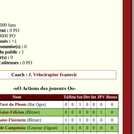
000 fans
nt :
0 PO
0000 PO
ués :
+1
commise(s) :
0
du public :
1
(s) :
0
oûteuses :
0 PO
Coach :
J. Velociraptor Ivanovic
Actions des joueurs
Nom
Td
Réu
Sor
Dév
Int
JPV
Bonus
Pavé du Plessis
(Rat Ogre)
0
0
1
0
0
0
0
Saint-Félicien
(Blitzer)
0
0
0
0
0
1
0
aint-Florentin
(Blitzer)
1
0
1
0
0
0
0
 de Campénéac
(Coureur d'égout)
1
0
0
0
0
0
0