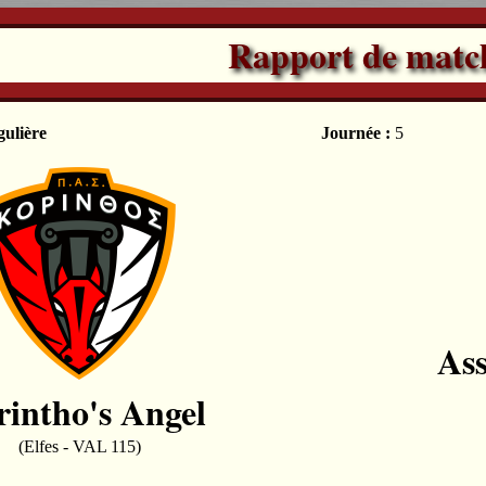
Rapport de matc
gulière
Journée :
5
Ass
rintho's Angel
(Elfes - VAL 115)