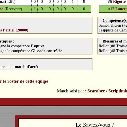
uart Elfe)
0
0
0
0
0
1
0
#6
Rigotte
ho
(Receveur)
1
0
0
0
0
0
0
#12
Lanceu
Compétence(s) 
Saint-Félicien (#
s Partiel (20000)
Trappiste de Cam
stiques :
Blessures et m
gagne la compétence
Esquive
Rollot (#8 Trois
gagne la compétence
Glissade contrôlée
Rollot (#8 Trois
 prend un
match d'arrêt
r le roster de cette équipe
Match saisi par :
Scarabee / Scriptimk
Le Saviez-Vous ?