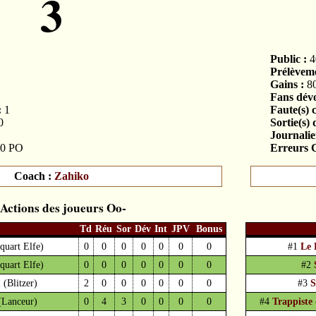
3
Public :
4
Prélèveme
Gains :
8
Fans dévo
:
1
Faute(s) 
0
Sortie(s) 
Journalier
0 PO
Erreurs C
Coach :
Zahiko
Actions des joueurs
Td
Réu
Sor
Dév
Int
JPV
Bonus
-quart Elfe)
0
0
0
0
0
0
0
#1
Le 
-quart Elfe)
0
0
0
0
0
0
0
#2
m
(Blitzer)
2
0
0
0
0
0
0
#3
S
(Lanceur)
0
4
3
0
0
0
0
#4
Trappiste