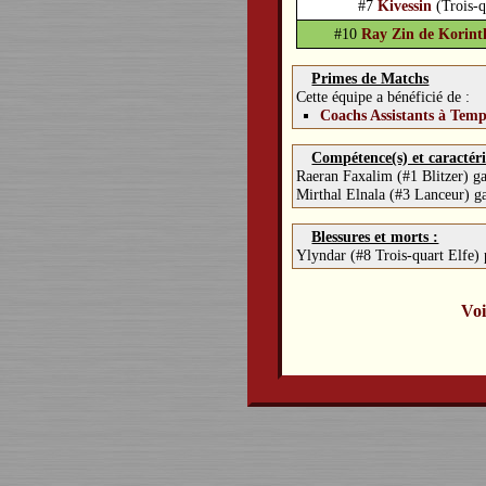
#7
Kivessin
(Trois-q
#10
Ray Zin de Korint
Primes de Matchs
Cette équipe a bénéficié de :
Coachs Assistants à Temp
Compétence(s) et caractéri
Raeran Faxalim (#1 Blitzer) 
Mirthal Elnala (#3 Lanceur) 
Blessures et morts :
Ylyndar (#8 Trois-quart Elfe)
Voi