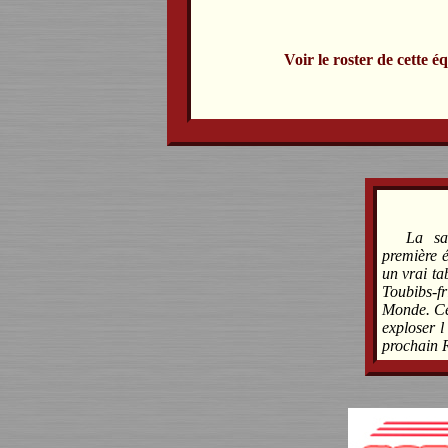
Voir le roster de cette é
La sa
première é
un vrai ta
Toubibs-f
Monde. Ce 
exploser l
prochain 