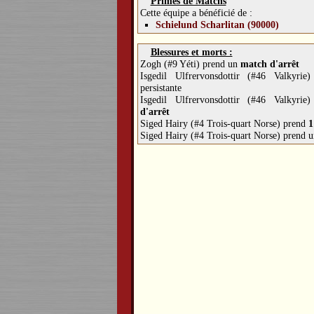
Primes de Matchs
Cette équipe a bénéficié de :
Schielund Scharlitan (90000)
Blessures et morts :
Zogh (#9 Yéti) prend un
match d'arrêt
Isgedil Ulfrervonsdottir (#46 Valkyri
persistante
Isgedil Ulfrervonsdottir (#46 Valkyr
d'arrêt
Siged Hairy (#4 Trois-quart Norse) prend
1
Siged Hairy (#4 Trois-quart Norse) prend 