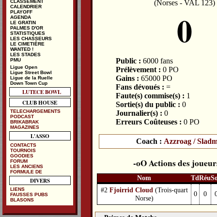
(Norses - VAL 123)
CLASSEMENT
CALENDRIER
0
PLAYOFF
AGENDA
LE GRATIN
PALMES D'OR
STATISTIQUES
LES CHASSEURS
LE CIMETIÈRE
WANTED !
LES STADES
Public :
6000 fans
PMU
Ligue Open
Prélèvement :
0 PO
Ligue Street Bowl
Gains :
65000 PO
Ligue de la Ruelle
Down Town Cup
Fans dévoués :
=
LUTECE BOWL
Faute(s) commise(s) :
1
CLUB HOUSE
Sortie(s) du public :
0
TELECHARGEMENTS
Journalier(s) :
0
PODCAST
Erreurs Coûteuses :
0 PO
BRIKABRAK
MAGAZINES
L'ASSO
Coach :
Azzroag / Sladm
CONTACTS
TOURNOIS
GOODIES
Actions des joueur
FORUM
LES ANCIENS
FORMULE DE
Nom
Td
Réu
S
DIVERS
#2
Fjoirrid Cloud
(Trois-quart
LIENS
0
0
FAUSSES PUBS
Norse)
BLASONS