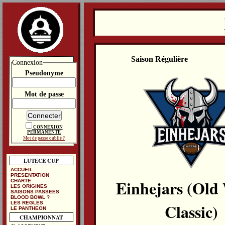
Saison Régulière
Connexion
Pseudonyme
Mot de passe
CONNEXION
PERMANENTE
Mot de passe oublié ?
LUTECE CUP
ACCUEIL
PRESENTATION
Einhejars (Old
CHARTE
LES ORIGINES
SAISONS PASSEES
BLOOD BOWL ?
LES REGLES
Classic)
LE PANTHEON
CHAMPIONNAT