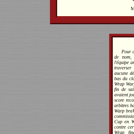
M
Pour c
de nom, 
l'équipe 
traverser
aucune dé
bas du cla
Wrap Warp
fin de sa
avaient jo
score rec
arbitres h
Warp braWl
commissio
Cup en Wr
contre ce
Wrap fin