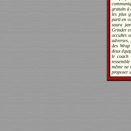
communiqu
gratuits à
les plus 
parti en v
saura jam
Grinder es
occultes 
adverses.
des Wrap 
deux équi
le coach
ressemble
même ne r
proposer 