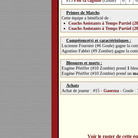
#13
Fou ta cagoule
(Goule)
0
1
0
Primes de Matchs
Cette équipe a bénéficié de :
Coachs Assistants à Temps Partiel (2
Coachs Assistants à Temps Partiel (2
Compétence(s) et caractéristiques :
Lucienne Fournier (#6 Goule) gagne la co
Agostino Fabbri (#9 Zombie) gagne la co
Blessures et morts :
Eugène Pfeiffer (#10 Zombie) prend
1
bles
Eugène Pfeiffer (#10 Zombie) prend un
ma
Achats
Achat de joueur :
#15 -
Gaorzza
-
Goule :
Voir le roster de cette é