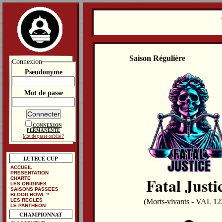
Saison Régulière
Connexion
Pseudonyme
Mot de passe
CONNEXION
PERMANENTE
Mot de passe oublié ?
LUTECE CUP
ACCUEIL
PRESENTATION
Fatal Justi
CHARTE
LES ORIGINES
SAISONS PASSEES
BLOOD BOWL ?
LES REGLES
(Morts-vivants - VAL 12
LE PANTHEON
CHAMPIONNAT