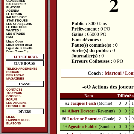
2
CLASSEMENT
CALENDRIER
PLAYOFF
AGENDA
LE GRATIN
PALMES D'OR
STATISTIQUES
Public :
3000 fans
LES CHASSEURS
LE CIMETIÈRE
Prélèvement :
0 PO
WANTED !
Gains :
65000 PO
LES STADES
PMU
Fans dévoués :
=
Ligue Open
Faute(s) commise(s) :
0
Ligue Street Bowl
Ligue de la Ruelle
Sortie(s) du public :
0
Down Town Cup
Journalier(s) :
0
LUTECE BOWL
Erreurs Coûteuses :
0 PO
CLUB HOUSE
TELECHARGEMENTS
PODCAST
Coach :
Martoni / Lou
BRIKABRAK
MAGAZINES
L'ASSO
Actions des joueur
CONTACTS
TOURNOIS
Nom
Td
Réu
So
GOODIES
FORUM
#2
Jacques Fesch
(Momie)
0
0
1
LES ANCIENS
FORMULE DE
#4
Albert Dovecar
(Revenant)
0
0
2
DIVERS
LIENS
#6
Lucienne Fournier
(Goule)
2
0
0
FAUSSES PUBS
BLASONS
#9
Agostino Fabbri
(Zombie)
0
0
0