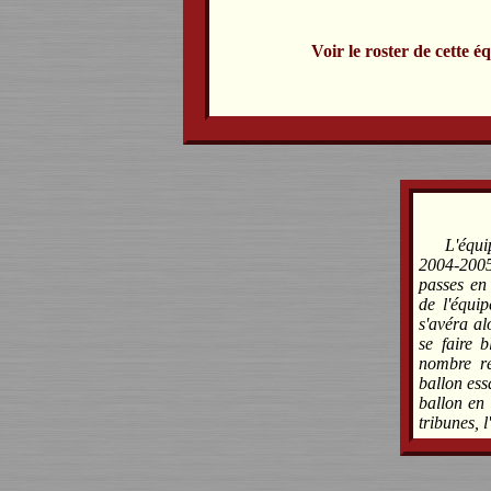
Voir le roster de cette é
L'équ
2004-2005
passes en
de l'équi
s'avéra al
se faire 
nombre ré
ballon ess
ballon en 
tribunes, l