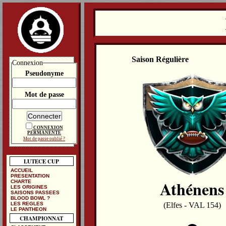
Saison Régulière
Connexion
Pseudonyme
Mot de passe
CONNEXION
PERMANENTE
Mot de passe oublié ?
LUTECE CUP
ACCUEIL
PRESENTATION
Athénens
CHARTE
LES ORIGINES
SAISONS PASSEES
BLOOD BOWL ?
LES REGLES
(Elfes - VAL 154)
LE PANTHEON
CHAMPIONNAT