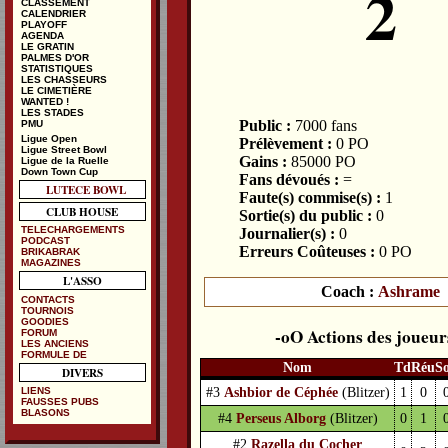
2
CLASSEMENT
CALENDRIER
PLAYOFF
AGENDA
LE GRATIN
PALMES D'OR
STATISTIQUES
LES CHASSEURS
LE CIMETIÈRE
WANTED !
LES STADES
Public :
7000 fans
PMU
Ligue Open
Prélèvement :
0 PO
Ligue Street Bowl
Gains :
85000 PO
Ligue de la Ruelle
Down Town Cup
Fans dévoués :
=
LUTECE BOWL
Faute(s) commise(s) :
1
CLUB HOUSE
Sortie(s) du public :
0
TELECHARGEMENTS
Journalier(s) :
0
PODCAST
Erreurs Coûteuses :
0 PO
BRIKABRAK
MAGAZINES
L'ASSO
Coach :
Ashrame
CONTACTS
TOURNOIS
GOODIES
Actions des joueur
FORUM
LES ANCIENS
FORMULE DE
Nom
Td
Réu
S
DIVERS
#3
Ashbior de Céphée
(Blitzer)
1
0
LIENS
FAUSSES PUBS
BLASONS
#4
Perseus Alborg
(Blitzer)
0
1
#2
Razella du Cocher