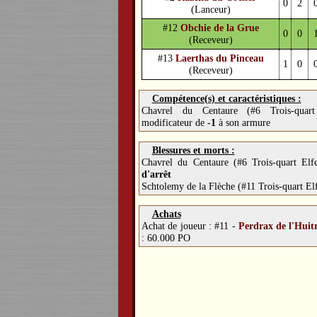
0
2
(Lanceur)
#12
Obchie de la Grue
0
0
(Receveur)
#13
Laerthas du Pinceau
1
0
(Receveur)
Compétence(s) et caractéristiques :
Chavrel du Centaure (#6 Trois-quar
modificateur de
-1
à son armure
Blessures et morts :
Chavrel du Centaure (#6 Trois-quart El
d'arrêt
Schtolemy de la Flèche (#11 Trois-quart El
Achats
Achat de joueur :
#11 -
Perdrax de l'Huit
: 60.000 PO