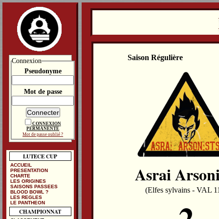
Saison Régulière
Connexion
Pseudonyme
Mot de passe
CONNEXION
PERMANENTE
Mot de passe oublié ?
LUTECE CUP
ACCUEIL
Asrai Arsoni
PRESENTATION
CHARTE
LES ORIGINES
SAISONS PASSEES
(Elfes sylvains - VAL 1
BLOOD BOWL ?
LES REGLES
2
LE PANTHEON
CHAMPIONNAT