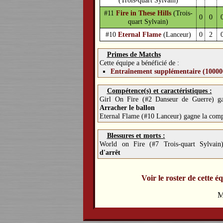
#11
Fire in These Hills
(Trois-
0
0
quart Sylvain)
#10
Eternal Flame
(Lanceur)
0
2
Primes de Matchs
Cette équipe a bénéficié de :
Entraînement supplémentaire (10000
Compétence(s) et caractéristiques :
Girl On Fire (#2 Danseur de Guerre) g
Arracher le ballon
Eternal Flame (#10 Lanceur) gagne la com
Blessures et morts :
World on Fire (#7 Trois-quart Sylvai
d'arrêt
Voir le roster de cette é
M