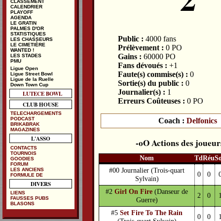
CLASSEMENT
CALENDRIER
PLAYOFF
AGENDA
LE GRATIN
PALMES D'OR
STATISTIQUES
Public :
4000 fans
LES CHASSEURS
LE CIMETIÈRE
Prélèvement :
0 PO
WANTED !
Gains :
60000 PO
LES STADES
PMU
Fans dévoués :
+1
Ligue Open
Faute(s) commise(s) :
0
Ligue Street Bowl
Ligue de la Ruelle
Sortie(s) du public :
0
Down Town Cup
Journalier(s) :
1
LUTECE BOWL
Erreurs Coûteuses :
0 PO
CLUB HOUSE
TELECHARGEMENTS
PODCAST
Coach :
Delfonics
BRIKABRAK
MAGAZINES
L'ASSO
Actions des joueur
CONTACTS
TOURNOIS
Nom
Td
Réu
S
GOODIES
FORUM
#00 Journalier
(Trois-quart
LES ANCIENS
0
0
FORMULE DE
Sylvain)
DIVERS
#2
Girl On Fire
(Danseur de
LIENS
2
0
FAUSSES PUBS
Guerre)
BLASONS
#5
Set Fire To The Rain
0
0
(Trois-quart Sylvain)