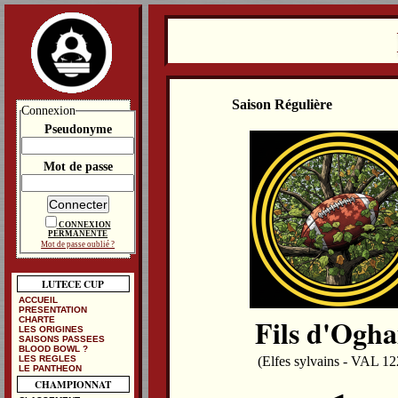
Saison Régulière
Connexion
Pseudonyme
Mot de passe
CONNEXION
PERMANENTE
Mot de passe oublié ?
LUTECE CUP
ACCUEIL
PRESENTATION
Fils d'Ogh
CHARTE
LES ORIGINES
SAISONS PASSEES
BLOOD BOWL ?
LES REGLES
(Elfes sylvains - VAL 12
LE PANTHEON
CHAMPIONNAT