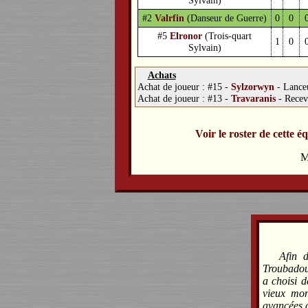
#2
Valrfin
(Danseur de Guerre)
0
0
#5
Elronor
(Trois-quart
1
0
Sylvain)
Achats
Achat de joueur :
#15 -
Sylzorwyn
-
Lance
Achat de joueur :
#13 -
Travaranis
-
Recev
Voir le roster de cette é
M
Afin 
Troubadour
a choisi d
vieux mon
avancées 