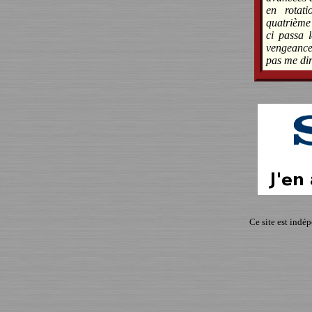
en rotat
quatrième 
ci passa l
vengeance
pas me dir
Ce site est indé