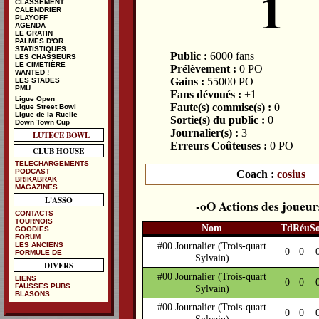
1
CLASSEMENT
CALENDRIER
PLAYOFF
AGENDA
LE GRATIN
PALMES D'OR
STATISTIQUES
Public :
6000 fans
LES CHASSEURS
LE CIMETIÈRE
Prélèvement :
0 PO
WANTED !
Gains :
55000 PO
LES STADES
PMU
Fans dévoués :
+1
Ligue Open
Faute(s) commise(s) :
0
Ligue Street Bowl
Ligue de la Ruelle
Sortie(s) du public :
0
Down Town Cup
Journalier(s) :
3
LUTECE BOWL
Erreurs Coûteuses :
0 PO
CLUB HOUSE
TELECHARGEMENTS
PODCAST
Coach :
cosius
BRIKABRAK
MAGAZINES
L'ASSO
Actions des joueur
CONTACTS
TOURNOIS
Nom
Td
Réu
S
GOODIES
FORUM
#00 Journalier
(Trois-quart
LES ANCIENS
0
0
FORMULE DE
Sylvain)
DIVERS
#00 Journalier
(Trois-quart
LIENS
0
0
FAUSSES PUBS
Sylvain)
BLASONS
#00 Journalier
(Trois-quart
0
0
Sylvain)