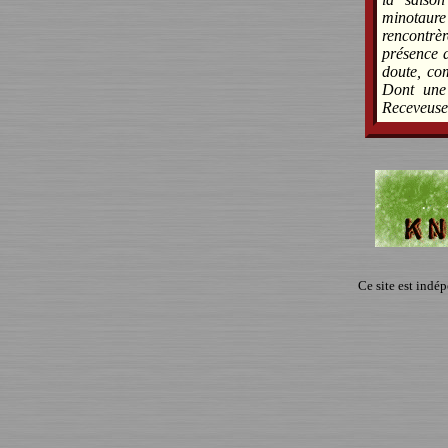
minotaure 
rencontrè
présence d
doute, com
Dont une 
Receveuse
Ce site est indé