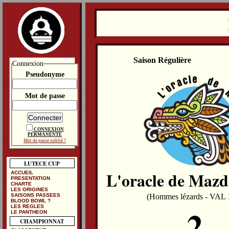
Saison Régulière
Connexion
Pseudonyme
Mot de passe
CONNEXION
PERMANENTE
Mot de passe oublié ?
LUTECE CUP
L'oracle de Maz
ACCUEIL
PRESENTATION
CHARTE
LES ORIGINES
SAISONS PASSEES
(Hommes lézards - VAL 
BLOOD BOWL ?
2
LES REGLES
LE PANTHEON
CHAMPIONNAT