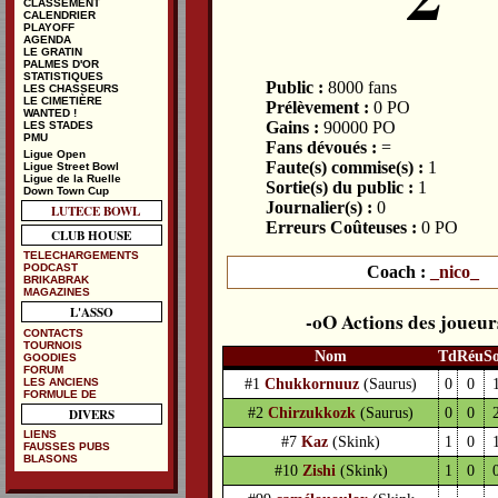
CLASSEMENT
CALENDRIER
PLAYOFF
AGENDA
LE GRATIN
PALMES D'OR
STATISTIQUES
Public :
8000 fans
LES CHASSEURS
LE CIMETIÈRE
Prélèvement :
0 PO
WANTED !
Gains :
90000 PO
LES STADES
PMU
Fans dévoués :
=
Ligue Open
Faute(s) commise(s) :
1
Ligue Street Bowl
Ligue de la Ruelle
Sortie(s) du public :
1
Down Town Cup
Journalier(s) :
0
LUTECE BOWL
Erreurs Coûteuses :
0 PO
CLUB HOUSE
TELECHARGEMENTS
PODCAST
Coach :
_nico_
BRIKABRAK
MAGAZINES
L'ASSO
Actions des joueur
CONTACTS
TOURNOIS
Nom
Td
Réu
S
GOODIES
FORUM
#1
Chukkornuuz
(Saurus)
0
0
LES ANCIENS
FORMULE DE
#2
Chirzukkozk
(Saurus)
0
0
DIVERS
LIENS
#7
Kaz
(Skink)
1
0
FAUSSES PUBS
BLASONS
#10
Zishi
(Skink)
1
0