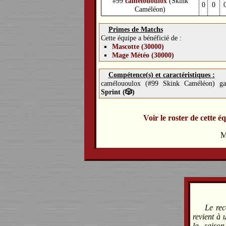
#99
camélououlox
(Skink
0
0
Caméléon)
Primes de Matchs
Cette équipe a bénéficié de :
Mascotte (30000)
Mage Météo (30000)
Compétence(s) et caractéristiques :
camélououlox (#99 Skink Caméléon) ga
Sprint (🎲)
Voir le roster de cette é
M
Le rec
revient à 
la saiso