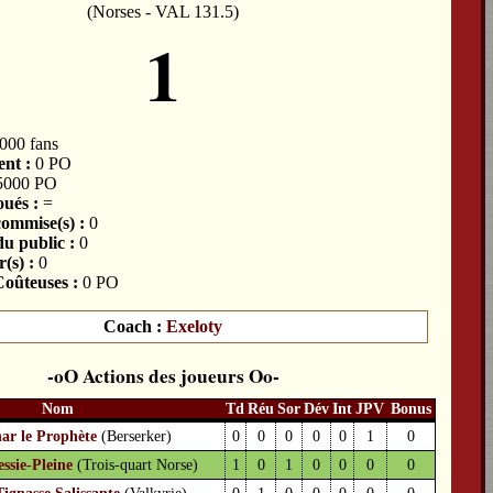
(Norses - VAL 131.5)
1
000 fans
nt :
0 PO
5000 PO
ués :
=
commise(s) :
0
du public :
0
(s) :
0
oûteuses :
0 PO
Coach :
Exeloty
Actions des joueurs
Nom
Td
Réu
Sor
Dév
Int
JPV
Bonus
ar le Prophète
(Berserker)
0
0
0
0
0
1
0
ssie-Pleine
(Trois-quart Norse)
1
0
1
0
0
0
0