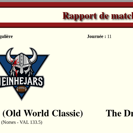
Rapport de matc
gulière
Journée :
11
 (Old World Classic)
The Dr
(Norses - VAL 133.5)