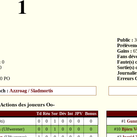
1
Public :
3
Prélèveme
Gains :
6
Fans dévo
:
0
Faute(s) 
0
Sortie(s) 
Journalier
0 PO
Erreurs C
ch :
Azzroag / Sladmortis
Actions des joueurs
Td
Réu
Sor
Dév
Int
JPV
Bonus
ti)
0
0
1
0
0
0
0
#1
Gunn
n
(Ulfwerener)
0
0
1
0
0
0
0
#10
Björn Ve