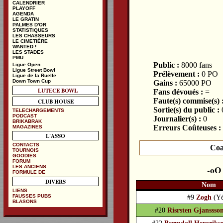
CALENDRIER
PLAYOFF
AGENDA
LE GRATIN
PALMES D'OR
STATISTIQUES
LES CHASSEURS
LE CIMETIÈRE
WANTED !
LES STADES
PMU
Public :
8000 fans
Ligue Open
Ligue Street Bowl
Prélèvement :
0 PO
Ligue de la Ruelle
Down Town Cup
Gains :
65000 PO
LUTECE BOWL
Fans dévoués :
=
Faute(s) commise(s) 
CLUB HOUSE
Sortie(s) du public :
TELECHARGEMENTS
PODCAST
Journalier(s) :
0
BRIKABRAK
Erreurs Coûteuses :
MAGAZINES
L'ASSO
CONTACTS
Coa
TOURNOIS
GOODIES
FORUM
LES ANCIENS
FORMULE DE
DIVERS
Nom
LIENS
FAUSSES PUBS
#9
Zogh
(Yé
BLASONS
#20
Risrsten Gjanssso