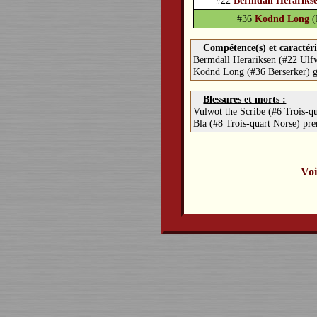
#22
Bermdall Herariks
#36
Kodnd Long
(
Compétence(s) et caractéri
Bermdall Herariksen (#22 Ulf
Kodnd Long (#36 Berserker) 
Blessures et morts :
Vulwot the Scribe (#6 Trois-q
Bla (#8 Trois-quart Norse) pr
Voi