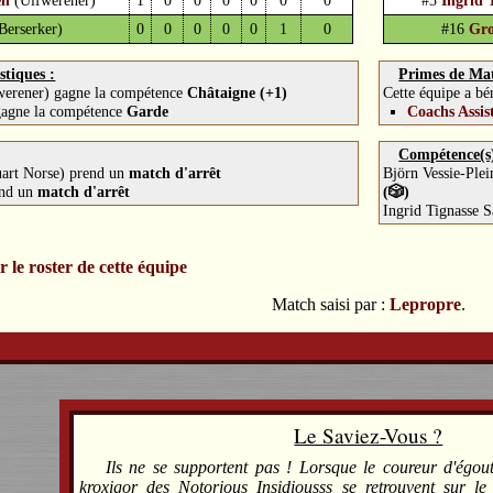
en
(Ulfwerener)
1
0
0
0
0
0
0
#3
Ingrid 
Berserker)
0
0
0
0
0
1
0
#16
Gro
stiques :
Primes de Ma
werener) gagne la compétence
Châtaigne (+1)
Cette équipe a bén
gagne la compétence
Garde
Coachs Assis
Compétence(s) 
uart Norse) prend un
match d'arrêt
Björn Vessie-Ple
end un
match d'arrêt
(🎲)
Ingrid Tignasse S
r le roster de cette équipe
Match saisi par :
Lepropre
.
Le Saviez-Vous ?
Ils ne se supportent pas ! Lorsque le coureur d'égo
kroxigor des Notorious Insidiousss se retrouvent sur le