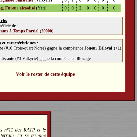
Tignasse Salissante
(Valkyrie)
0
1
0
0
0
0
0
g, Fureur alcoolisé
(Yéti)
0
0
2
0
0
0
0
tchs
éficié de :
tants à Temps Partiel (20000)
et caractéristiques :
ine (#10 Trois-quart Norse) gagne la compétence
Joueur Déloyal (+1)
alissante (#3 Valkyrie) gagne la compétence
Blocage
Voir le roster de cette équipe
uts n°11 des RATP et le
 terrain, ça se termine