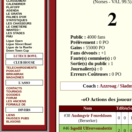
(Norses - VAL 99.5)
CLASSEMENT
CALENDRIER
2
PLAYOFF
AGENDA
LE GRATIN
PALMES D'OR
STATISTIQUES
LES CHASSEURS
LE CIMETIÈRE
WANTED !
LES STADES
Public :
4000 fans
PMU
Ligue Open
Prélèvement :
0 PO
Ligue Street Bowl
Gains :
55000 PO
Ligue de la Ruelle
Down Town Cup
Fans dévoués :
+1
LUTECE BOWL
Faute(s) commise(s) :
0
CLUB HOUSE
Sortie(s) du public :
1
TELECHARGEMENTS
Journalier(s) :
0
PODCAST
Erreurs Coûteuses :
0 PO
BRIKABRAK
MAGAZINES
L'ASSO
Coach :
Azzroag / Sladm
CONTACTS
TOURNOIS
GOODIES
Actions des joueur
FORUM
LES ANCIENS
FORMULE DE
Nom
Td
Réu
S
DIVERS
#38
Audmgvir Fenreldssen
LIENS
0
0
FAUSSES PUBS
(Berserker)
BLASONS
#46
Isgedil Ulfrervonsdottir
2
0