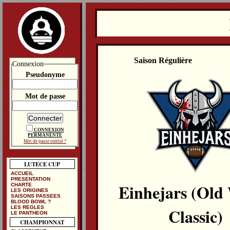
Saison Régulière
Connexion
Pseudonyme
Mot de passe
CONNEXION
PERMANENTE
Mot de passe oublié ?
LUTECE CUP
ACCUEIL
PRESENTATION
Einhejars (Old
CHARTE
LES ORIGINES
SAISONS PASSEES
BLOOD BOWL ?
LES REGLES
Classic)
LE PANTHEON
CHAMPIONNAT