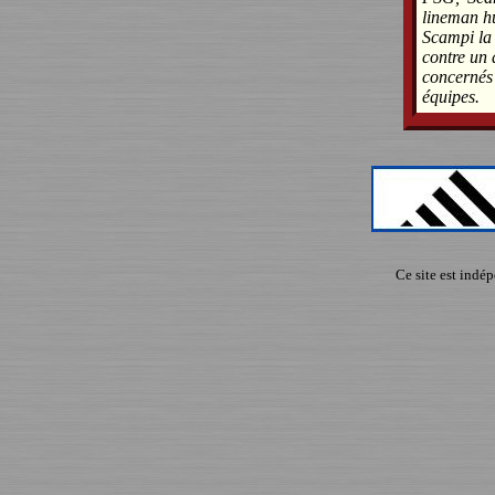
lineman hu
Scampi la
contre un 
concernés
équipes.
Ce site est indé