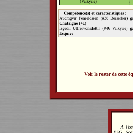
(Valkyrie)
Compétence(s) et caractéristiques :
Audmgvir Fenreldssen (#38 Berserker) g
Châtaigne (+1)
Isgedil Ulfrervonsdottir (#46 Valkyrie) 
Esquive
Voir le roster de cette é
A l'i
PSG, Sca