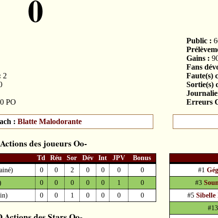
0
Public :
6
Prélèveme
Gains :
9
Fans dévo
:
2
Faute(s) 
0
Sortie(s) 
Journalier
0 PO
Erreurs C
ach :
Blatte Malodorante
Actions des joueurs
Td
Réu
Sor
Dév
Int
JPV
Bonus
ainé)
0
0
2
0
0
0
0
#1
Gég
)
0
0
0
0
0
1
0
#3
Sou
in)
0
0
1
0
0
0
0
#5
Sibell
#1
Actions des Stars