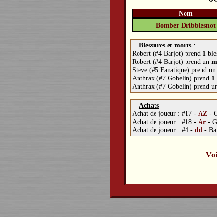
Nom
Bomber Dribblesnot
Blessures et morts :
Robert (#4 Barjot) prend
1
bles
Robert (#4 Barjot) prend un
m
Steve (#5 Fanatique) prend u
Anthrax (#7 Gobelin) prend
1
Anthrax (#7 Gobelin) prend u
Achats
Achat de joueur :
#17 -
AZ
-
G
Achat de joueur :
#18 -
Ar
-
G
Achat de joueur :
#4 -
dd
-
Ba
Voi