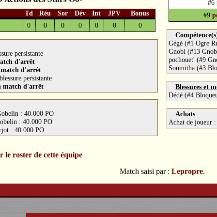
#6
Td
Réu
Sor
Dév
Int
JPV
Bonus
#9
p
0
0
0
0
0
0
0
Compétence(s) 
Gégé (#1 Ogre Ru
Gnobi (#13 Gnob
sure persistante
pochouet' (#9 Gn
atch d'arrêt
Soumitha (#3 Blo
n
match d'arrêt
blessure persistante
n
match d'arrêt
Blessures et m
Dédé (#4 Bloqueu
obelin : 40.000 PO
Achats
obelin : 40.000 PO
Achat de joueur 
rjot : 40.000 PO
r le roster de cette équipe
Match saisi par :
Lepropre
.