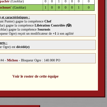
pachèr
(Gnoblar)
0
0
1
0
0
0
0
ochouet'
(Gnoblar)
1
0
0
0
0
1
0
et caractéristiques :
nt Punter) gagne la compétence
Chef
lar) gagne la compétence
Libération Contrôlée (🎲)
oblar) gagne la compétence
Sournois
queur Ogre) reçoit un modificateur de
+1
à son agilité
orts :
r Ogre) est
décédé(e)
:
#4 -
Michou
-
Bloqueur Ogre : 140.000 PO
Voir le roster de cette équipe