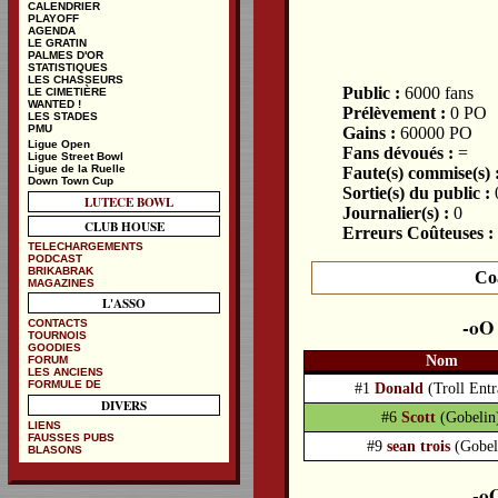
CALENDRIER
PLAYOFF
AGENDA
LE GRATIN
PALMES D'OR
STATISTIQUES
LES CHASSEURS
Public :
6000 fans
LE CIMETIÈRE
WANTED !
Prélèvement :
0 PO
LES STADES
PMU
Gains :
60000 PO
Ligue Open
Fans dévoués :
=
Ligue Street Bowl
Ligue de la Ruelle
Faute(s) commise(s) 
Down Town Cup
Sortie(s) du public :
LUTECE BOWL
Journalier(s) :
0
CLUB HOUSE
Erreurs Coûteuses :
TELECHARGEMENTS
PODCAST
BRIKABRAK
Co
MAGAZINES
L'ASSO
CONTACTS
TOURNOIS
GOODIES
Nom
FORUM
LES ANCIENS
FORMULE DE
#1
Donald
(Troll Entr
DIVERS
#6
Scott
(Gobelin
LIENS
FAUSSES PUBS
#9
sean trois
(Gobel
BLASONS