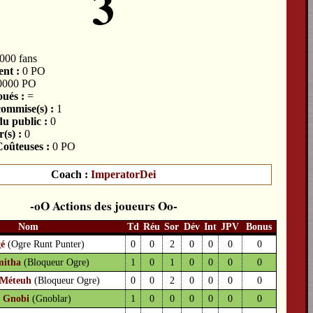
3
000 fans
nt :
0 PO
0000 PO
ués :
=
commise(s) :
1
du public :
0
(s) :
0
oûteuses :
0 PO
Coach :
ImperatorDei
Actions des joueurs
Nom
Td
Réu
Sor
Dév
Int
JPV
Bonus
é
(Ogre Runt Punter)
0
0
2
0
0
0
0
mitha
(Bloqueur Ogre)
1
0
1
0
0
0
0
e Méteuh
(Bloqueur Ogre)
0
0
2
0
0
0
0
3
Gnobi
(Gnoblar)
1
0
0
0
0
0
0