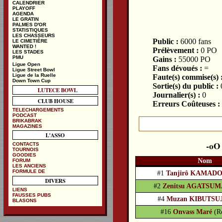
CALENDRIER
PLAYOFF
AGENDA
LE GRATIN
PALMES D'OR
STATISTIQUES
LES CHASSEURS
Public :
6000 fans
LE CIMETIÈRE
WANTED !
Prélèvement :
0 PO
LES STADES
PMU
Gains :
55000 PO
Ligue Open
Fans dévoués :
=
Ligue Street Bowl
Ligue de la Ruelle
Faute(s) commise(s) 
Down Town Cup
Sortie(s) du public :
LUTECE BOWL
Journalier(s) :
0
CLUB HOUSE
Erreurs Coûteuses :
TELECHARGEMENTS
PODCAST
BRIKABRAK
MAGAZINES
L'ASSO
CONTACTS
TOURNOIS
GOODIES
Nom
FORUM
LES ANCIENS
FORMULE DE
#1
Tanjirô KAMAD
DIVERS
#2
Zenitsu AGATSU
LIENS
FAUSSES PUBS
#4
Muzan KIBUTSU
BLASONS
#16
Onvass Maré
(R