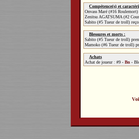
Compétence(s) et caractéri
Onvass Maré (#16 Roulemort)
Zenitsu AGATSUMA (#2 Coureu
Sabito (#5 Tueur de troll) reç
Blessures et morts :
Sabito (#5 Tueur de troll) pre
Mamoko (#6 Tueur de troll) p
Achats
Achat de joueur :
#9 -
Bn
-
Bl
Voi