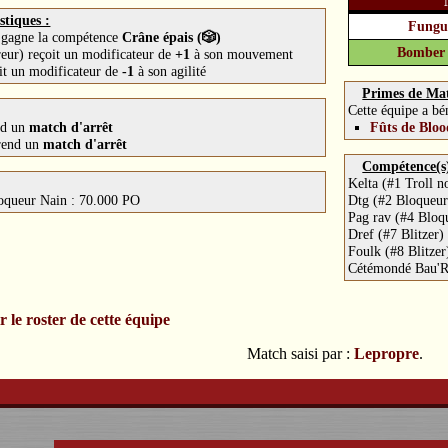
stiques :
Fungus
 gagne la compétence
Crâne épais (🎲)
Bomber 
r) reçoit un modificateur de
+1
à son mouvement
oit un modificateur de
-1
à son agilité
Primes de Ma
Cette équipe a bén
Fûts de Bloo
nd un
match d'arrêt
rend un
match d'arrêt
Compétence(s) 
Kelta (#1 Troll 
Dtg (#2 Bloqueur
oqueur Nain : 70.000 PO
Pag rav (#4 Bloq
Dref (#7 Blitzer
Foulk (#8 Blitze
Cétémondé Bau'Rd
r le roster de cette équipe
Match saisi par :
Lepropre
.