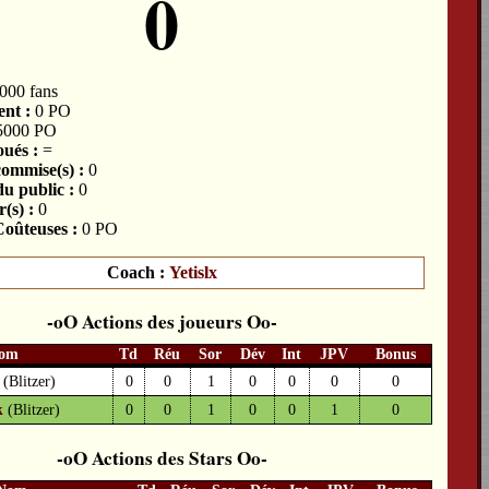
0
000 fans
nt :
0 PO
5000 PO
ués :
=
commise(s) :
0
du public :
0
(s) :
0
oûteuses :
0 PO
Coach :
Yetislx
Actions des joueurs
om
Td
Réu
Sor
Dév
Int
JPV
Bonus
(Blitzer)
0
0
1
0
0
0
0
k
(Blitzer)
0
0
1
0
0
1
0
Actions des Stars