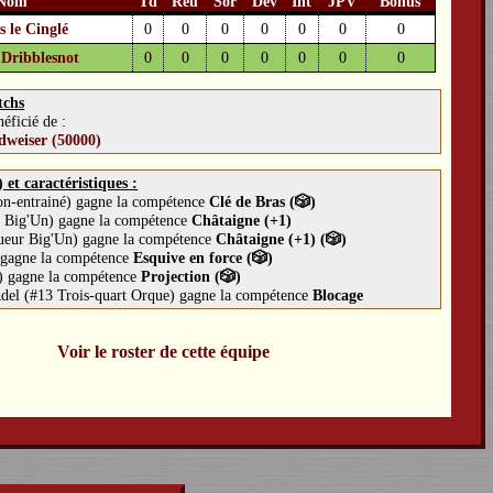
Nom
Td
Réu
Sor
Dév
Int
JPV
Bonus
 le Cinglé
0
0
0
0
0
0
0
Dribblesnot
0
0
0
0
0
0
0
tchs
éficié de :
dweiser (50000)
et caractéristiques :
non-entrainé) gagne la compétence
Clé de Bras (🎲)
 Big'Un) gagne la compétence
Châtaigne (+1)
ueur Big'Un) gagne la compétence
Châtaigne (+1) (🎲)
) gagne la compétence
Esquive en force (🎲)
r) gagne la compétence
Projection (🎲)
el (#13 Trois-quart Orque) gagne la compétence
Blocage
Voir le roster de cette équipe