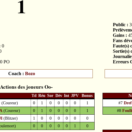
1
Public :
3
Prélèveme
Gains :
4
Fans dévo
:
0
Faute(s) 
0
Sortie(s) 
Journalier
0 PO
Erreurs C
Coach :
Bozo
Actions des joueurs
Td
Réu
Sor
Dév
Int
JPV
Bonus
N
O
(Coureur)
0
1
0
0
0
0
1
#7
Dref
MA
(Coureur)
0
1
0
0
0
0
1
#8
Foul
JI
(Blitzer)
1
0
0
0
0
0
0
oulemort)
0
0
0
0
0
1
0