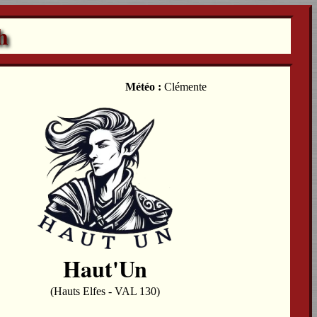
h
Météo :
Clémente
Haut'Un
(Hauts Elfes - VAL 130)