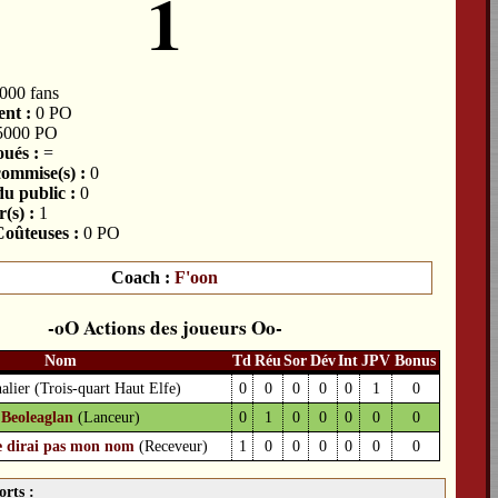
1
000 fans
nt :
0 PO
5000 PO
ués :
=
commise(s) :
0
du public :
0
(s) :
1
oûteuses :
0 PO
Coach :
F'oon
Actions des joueurs
Nom
Td
Réu
Sor
Dév
Int
JPV
Bonus
nalier
(Trois-quart Haut Elfe)
0
0
0
0
0
1
0
1
Beoleaglan
(Lanceur)
0
1
0
0
0
0
0
te dirai pas mon nom
(Receveur)
1
0
0
0
0
0
0
orts :