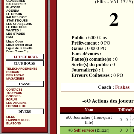
(Elfes - VAL 132.5)
CLASSEMENT
CALENDRIER
2
PLAYOFF
AGENDA
LE GRATIN
PALMES D'OR
STATISTIQUES
LES CHASSEURS
LE CIMETIÈRE
WANTED !
LES STADES
Public :
6000 fans
PMU
Ligue Open
Prélèvement :
0 PO
Ligue Street Bowl
Gains :
60000 PO
Ligue de la Ruelle
Down Town Cup
Fans dévoués :
=
LUTECE BOWL
Faute(s) commise(s) :
0
CLUB HOUSE
Sortie(s) du public :
0
TELECHARGEMENTS
Journalier(s) :
1
PODCAST
Erreurs Coûteuses :
0 PO
BRIKABRAK
MAGAZINES
L'ASSO
Coach :
Frakas
CONTACTS
TOURNOIS
GOODIES
Actions des joueur
FORUM
LES ANCIENS
FORMULE DE
Nom
Td
Réu
S
DIVERS
#00 Journalier
(Trois-quart
LIENS
0
0
FAUSSES PUBS
Elfe)
BLASONS
#3
Self service
(Blitzer)
0
0