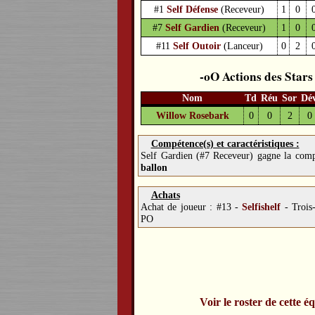
#1
Self Défense
(Receveur)
1
0
#7
Self Gardien
(Receveur)
1
0
#11
Self Outoir
(Lanceur)
0
2
Actions des Stars
Nom
Td
Réu
Sor
Dé
Willow Rosebark
0
0
2
0
Compétence(s) et caractéristiques :
Self Gardien (#7 Receveur) gagne la com
ballon
Achats
Achat de joueur :
#13 -
Selfishelf
-
Trois
PO
Voir le roster de cette é