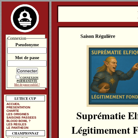
Saison Régulière
Connexion
Pseudonyme
Mot de passe
CONNEXION
PERMANENTE
Mot de passe oublié ?
LUTECE CUP
ACCUEIL
PRESENTATION
Suprématie El
CHARTE
LES ORIGINES
SAISONS PASSEES
BLOOD BOWL ?
LES REGLES
Légitimement 
LE PANTHEON
CHAMPIONNAT