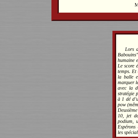
M
Lors 
Babouins"
humaine et
Le score é
temps. Et 
la balle 
marquer le
avec la d
stratégie 
à 1 dé d’u
pow (même
Deuxième 
10, jet d
podium, 
Espérons 
les spécia