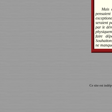
Mais 
pensaien
exceptione
seraient p
par le dér
physiquem
faire dé
Souhaitons
ne manque
Ce site est indé