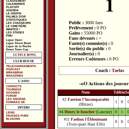
1
CLASSEMENT
CALENDRIER
PLAYOFF
AGENDA
LE GRATIN
PALMES D'OR
STATISTIQUES
Public :
3000 fans
LES CHASSEURS
LE CIMETIÈRE
Prélèvement :
0 PO
WANTED !
Gains :
55000 PO
LES STADES
PMU
Fans dévoués :
=
Ligue Open
Faute(s) commise(s) :
0
Ligue Street Bowl
Ligue de la Ruelle
Sortie(s) du public :
0
Down Town Cup
Journalier(s) :
0
LUTECE BOWL
Erreurs Coûteuses :
0 PO
CLUB HOUSE
TELECHARGEMENTS
PODCAST
Coach :
Taelas
BRIKABRAK
MAGAZINES
L'ASSO
Actions des joueur
CONTACTS
TOURNOIS
Nom
Td
Réu
S
GOODIES
FORUM
#2
Faerion l’Incomparable
LES ANCIENS
1
0
FORMULE DE
(Blitzer)
DIVERS
#4
Henry le boucher
(Lanceur)
0
1
LIENS
FAUSSES PUBS
#11
Faelion l'Éblouissant
BLASONS
0
0
(Trois-quart Haut Elfe)