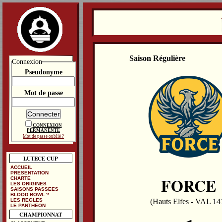
Saison Régulière
Connexion
Pseudonyme
Mot de passe
CONNEXION
PERMANENTE
Mot de passe oublié ?
LUTECE CUP
ACCUEIL
PRESENTATION
FORCE
CHARTE
LES ORIGINES
SAISONS PASSEES
BLOOD BOWL ?
LES REGLES
(Hauts Elfes - VAL 14
LE PANTHEON
CHAMPIONNAT