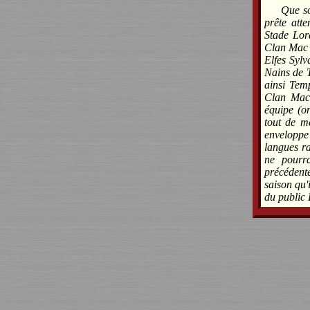
Que so
prête att
Stade Lor
Clan Mac B
Elfes Sylv
Nains de 
ainsi Tem
Clan Mac 
équipe (o
tout de m
enveloppe 
langues ra
ne pourra
précédent
saison qu'
du public 