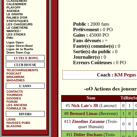
CLASSEMENT
CALENDRIER
PLAYOFF
AGENDA
LE GRATIN
PALMES D'OR
STATISTIQUES
Public :
2000 fans
LES CHASSEURS
LE CIMETIÈRE
Prélèvement :
0 PO
WANTED !
Gains :
45000 PO
LES STADES
PMU
Fans dévoués :
=
Ligue Open
Faute(s) commise(s) :
0
Ligue Street Bowl
Ligue de la Ruelle
Sortie(s) du public :
0
Down Town Cup
Journalier(s) :
0
LUTECE BOWL
Erreurs Coûteuses :
0 PO
CLUB HOUSE
TELECHARGEMENTS
PODCAST
Coach :
KM Pegus
BRIKABRAK
MAGAZINES
L'ASSO
Actions des joueur
CONTACTS
TOURNOIS
Nom
Td
Réu
S
GOODIES
FORUM
#5
Nick Lair's JR
(Lanceur)
0
1
LES ANCIENS
FORMULE DE
#8
Bernard Limas
(Receveur)
1
0
DIVERS
LIENS
#13
Zinedine Zatanne
(Trois-
FAUSSES PUBS
0
0
quart Humain)
BLASONS
#11
Didier Duchaus
(Trois-
0
0