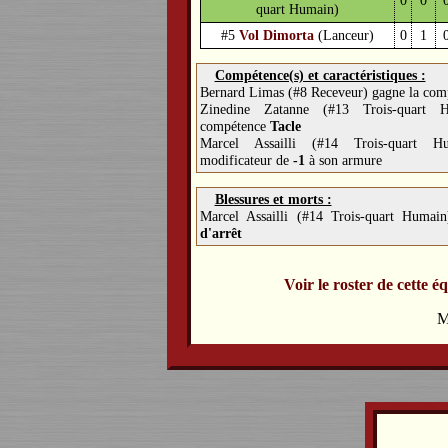
quart Humain)
#5
Vol Dimorta
(Lanceur)
0
1
Compétence(s) et caractéristiques :
Bernard Limas (#8 Receveur) gagne la co
Zinedine Zatanne (#13 Trois-quart 
compétence
Tacle
Marcel Assailli (#14 Trois-quart H
modificateur de
-1
à son armure
Blessures et morts :
Marcel Assailli (#14 Trois-quart Huma
d'arrêt
Voir le roster de cette é
M