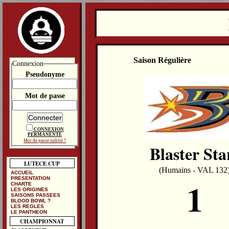
Saison Régulière
Connexion
Pseudonyme
Mot de passe
CONNEXION
PERMANENTE
Mot de passe oublié ?
Blaster Sta
LUTECE CUP
(Humains - VAL 132
ACCUEIL
1
PRESENTATION
CHARTE
LES ORIGINES
SAISONS PASSEES
BLOOD BOWL ?
LES REGLES
LE PANTHEON
CHAMPIONNAT