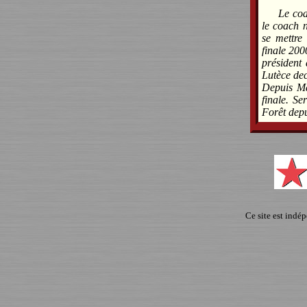
Le coa
le coach 
se mettre
finale 200
président 
Lutèce dec
Depuis Ma
finale. Se
Forêt depu
Ce site est indé