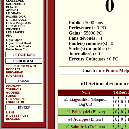
0
CLASSEMENT
CALENDRIER
PLAYOFF
AGENDA
LE GRATIN
PALMES D'OR
STATISTIQUES
Public :
5000 fans
LES CHASSEURS
LE CIMETIÈRE
Prélèvement :
0 PO
WANTED !
Gains :
55000 PO
LES STADES
PMU
Fans dévoués :
-1
Ligue Open
Faute(s) commise(s) :
0
Ligue Street Bowl
Ligue de la Ruelle
Sortie(s) du public :
0
Down Town Cup
Journalier(s) :
0
LUTECE BOWL
Erreurs Coûteuses :
0 PO
CLUB HOUSE
TELECHARGEMENTS
PODCAST
Coach :
mr & mrs Melp
BRIKABRAK
MAGAZINES
L'ASSO
Actions des joueur
CONTACTS
TOURNOIS
Nom
Td
Réu
S
GOODIES
FORUM
#5
Liagoushka
(Bloqueur
LES ANCIENS
0
0
FORMULE DE
Big'Un)
DIVERS
#2
Pobedytiel
(Blitzer)
0
0
LIENS
FAUSSES PUBS
#4
Adrippo
(Blitzer)
0
0
BLASONS
#9
Sahndrik
(Troll non-
0
0