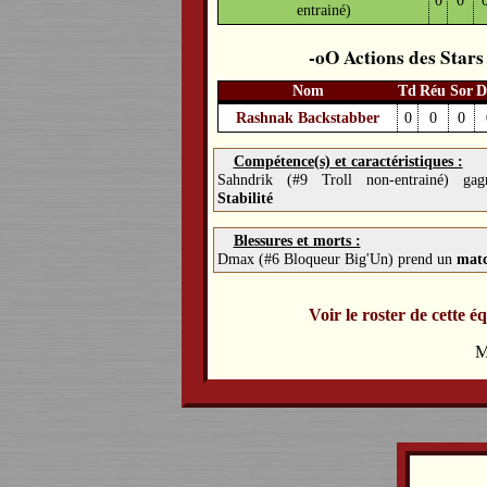
entrainé)
Actions des Stars
Nom
Td
Réu
Sor
D
Rashnak Backstabber
0
0
0
Compétence(s) et caractéristiques :
Sahndrik (#9 Troll non-entrainé) ga
Stabilité
Blessures et morts :
Dmax (#6 Bloqueur Big'Un) prend un
matc
Voir le roster de cette é
M