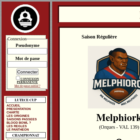
Saison Régulière
Connexion
Pseudonyme
Mot de passe
CONNEXION
PERMANENTE
Mot de passe oublié ?
LUTECE CUP
ACCUEIL
PRESENTATION
Melphior
CHARTE
LES ORIGINES
SAISONS PASSEES
BLOOD BOWL ?
LES REGLES
(Orques - VAL 139)
LE PANTHEON
CHAMPIONNAT