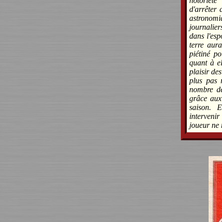
notoriét
d'arrêter 
astronomiq
journalie
dans l'esp
terre aura
piétiné p
quant à e
plaisir de
plus pas 
nombre de
grâce aux
saison. E
intervenir
joueur ne 