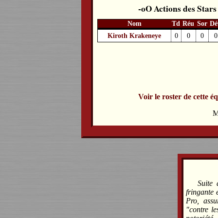
Actions des Stars
Nom
Td
Réu
Sor
Dé
Kiroth Krakeneye
0
0
0
0
Voir le roster de cette é
M
Suite 
fringante
Pro, assu
"contre le