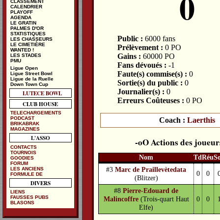
0
CLASSEMENT
CALENDRIER
PLAYOFF
AGENDA
LE GRATIN
PALMES D'OR
STATISTIQUES
Public :
6000 fans
LES CHASSEURS
LE CIMETIÈRE
Prélèvement :
0 PO
WANTED !
Gains :
60000 PO
LES STADES
PMU
Fans dévoués :
-1
Ligue Open
Faute(s) commise(s) :
0
Ligue Street Bowl
Ligue de la Ruelle
Sortie(s) du public :
0
Down Town Cup
Journalier(s) :
0
LUTECE BOWL
Erreurs Coûteuses :
0 PO
CLUB HOUSE
TELECHARGEMENTS
PODCAST
Coach :
Laerthis
BRIKABRAK
MAGAZINES
L'ASSO
Actions des joueur
CONTACTS
TOURNOIS
Nom
Td
Réu
S
GOODIES
FORUM
#3
Marc de Praillevètedata
LES ANCIENS
0
0
FORMULE DE
(Blitzer)
DIVERS
#8
Pierre-Edouard de
LIENS
FAUSSES PUBS
Malincoffre
(Trois-quart Haut
0
0
BLASONS
Elfe)