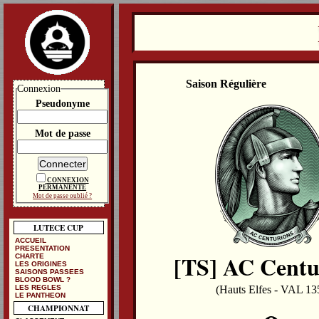
Saison Régulière
Connexion
Pseudonyme
Mot de passe
CONNEXION
PERMANENTE
Mot de passe oublié ?
LUTECE CUP
ACCUEIL
PRESENTATION
[TS] AC Centu
CHARTE
LES ORIGINES
SAISONS PASSEES
BLOOD BOWL ?
LES REGLES
(Hauts Elfes - VAL 13
LE PANTHEON
CHAMPIONNAT