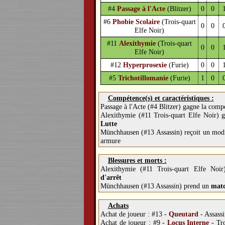
#4
Passage à l'Acte
(Blitzer)
0
0
#6
Phobie Scolaire
(Trois-quart
0
0
Elfe Noir)
#11
Alexithymie
(Trois-quart
0
0
Elfe Noir)
#12
Hyperprosexie
(Furie)
0
0
#5
Trichotillomanie
(Furie)
1
0
Compétence(s) et caractéristiques :
Passage à l'Acte (#4 Blitzer) gagne la com
Alexithymie (#11 Trois-quart Elfe Noir) 
Lutte
Münchhausen (#13 Assassin) reçoit un mod
armure
Blessures et morts :
Alexithymie (#11 Trois-quart Elfe No
d'arrêt
Münchhausen (#13 Assassin) prend un
matc
Achats
Achat de joueur :
#13 -
Queutard
-
Assass
Achat de joueur :
#9 -
Locus Interne
-
Tro