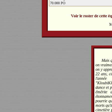
70.000 PO
Voir le roster de cette é
M
Mais q
on vraimen
on y appre
22 ans, cé
l'année
"KloubiKl
dance et p
émérite 
étonnament
pourrie qu
morts qu'i
cimetière 