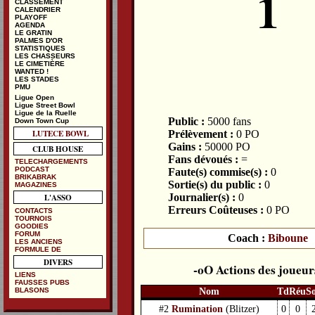
1
CLASSEMENT
CALENDRIER
PLAYOFF
AGENDA
LE GRATIN
PALMES D'OR
STATISTIQUES
LES CHASSEURS
LE CIMETIÈRE
WANTED !
LES STADES
PMU
Ligue Open
Ligue Street Bowl
Ligue de la Ruelle
Public :
5000 fans
Down Town Cup
LUTECE BOWL
Prélèvement :
0 PO
Gains :
50000 PO
CLUB HOUSE
Fans dévoués :
=
TELECHARGEMENTS
PODCAST
Faute(s) commise(s) :
0
BRIKABRAK
Sortie(s) du public :
0
MAGAZINES
Journalier(s) :
0
L'ASSO
Erreurs Coûteuses :
0 PO
CONTACTS
TOURNOIS
GOODIES
FORUM
Coach :
Biboune
LES ANCIENS
FORMULE DE
DIVERS
Actions des joueur
LIENS
FAUSSES PUBS
Nom
Td
Réu
S
BLASONS
#2
Rumination
(Blitzer)
0
0