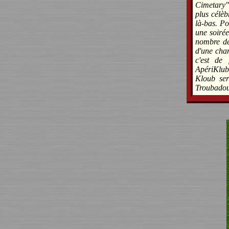
Cimetary", 
plus célèb
là-bas. P
une soiré
nombre de
d'une chan
c'est de
ApériKlub
Kloub ser
Troubadou