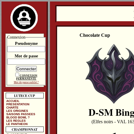
Chocolate Cup
Connexion
Pseudonyme
Mot de passe
CONNEXION
PERMANENTE
Mot de passe oublié ?
LUTECE CUP
ACCUEIL
PRESENTATION
D-SM Bin
CHARTE
LES ORIGINES
SAISONS PASSEES
BLOOD BOWL ?
LES REGLES
(Elfes noirs - VAL 16
LE PANTHEON
CHAMPIONNAT