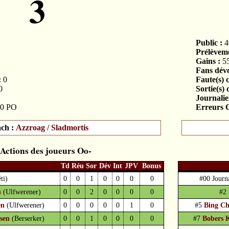
3
Public :
4
Prélèveme
Gains :
5
Fans dévo
:
0
Faute(s) 
0
Sortie(s) 
Journalier
0 PO
Erreurs C
ch :
Azzroag / Sladmortis
Actions des joueurs
Td
Réu
Sor
Dév
Int
JPV
Bonus
ti)
0
0
1
0
0
0
0
#00 Journ
n
(Ulfwerener)
0
0
2
0
0
0
0
#2
en
(Ulfwerener)
0
0
0
0
0
1
0
#5
Bing Ch
sen
(Berserker)
0
0
1
0
0
0
0
#7
Bobers 