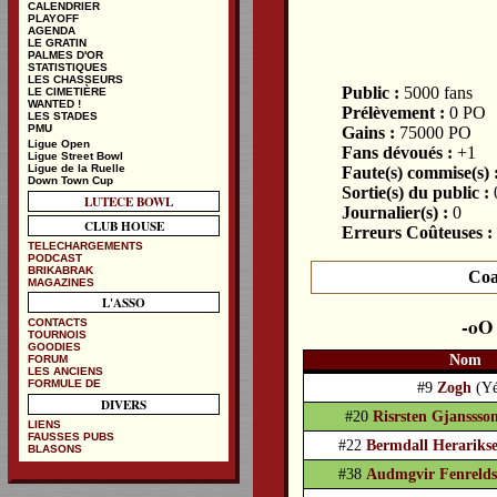
CALENDRIER
PLAYOFF
AGENDA
LE GRATIN
PALMES D'OR
STATISTIQUES
LES CHASSEURS
Public :
5000 fans
LE CIMETIÈRE
WANTED !
Prélèvement :
0 PO
LES STADES
PMU
Gains :
75000 PO
Ligue Open
Fans dévoués :
+1
Ligue Street Bowl
Ligue de la Ruelle
Faute(s) commise(s) 
Down Town Cup
Sortie(s) du public :
LUTECE BOWL
Journalier(s) :
0
CLUB HOUSE
Erreurs Coûteuses :
TELECHARGEMENTS
PODCAST
BRIKABRAK
Coa
MAGAZINES
L'ASSO
CONTACTS
TOURNOIS
GOODIES
Nom
FORUM
LES ANCIENS
FORMULE DE
#9
Zogh
(Yé
DIVERS
#20
Risrsten Gjanssso
LIENS
FAUSSES PUBS
#22
Bermdall Herariks
BLASONS
#38
Audmgvir Fenrelds