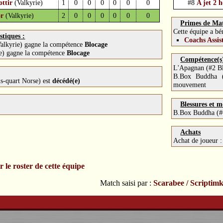
ottir
(Valkyrie)
1
0
0
0
0
0
0
#8
A jet 2 
or
(Valkyrie)
2
0
0
0
0
0
0
Primes de Ma
Cette équipe a bén
stiques :
Coachs Assis
 Valkyrie) gagne la compétence
Blocage
ie) gagne la compétence
Blocage
Compétence(s) 
L'Apagnan (#2 Bl
B.Box Buddha (
is-quart Norse) est
décédé(e)
mouvement
Blessures et m
B.Box Buddha (#6
Achats
Achat de joueur 
r le roster de cette équipe
Match saisi par :
Scarabee / Scriptimk