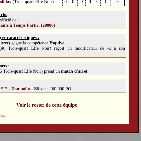
holiday
(Trois-quart Elfe Noir)
0
0
0
0
0
1
0
tchs
éficié de :
tants à Temps Partiel (20000)
et caractéristiques :
itzer) gagne la compétence
Esquive
#6 Trois-quart Elfe Noir) reçoit un modificateur de
-1
à son
orts :
 Trois-quart Elfe Noir) prend un
match d'arrêt
:
#12 -
Don pollo
-
Blitzer : 100.000 PO
Voir le roster de cette équipe
iss
.