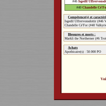
#46
Isgedil Ulfrervonsd
#40
Chandelle Cé'F
Compétence(s) et caractéri
Isgedil Ulfrervonsdottir (#46
Chandelle Cé'For (#40 Valkyr
Blessures et morts :
Markli the Northerner (#6 Tro
Achats
Apothicaire(s) : 50.000 PO
Voi