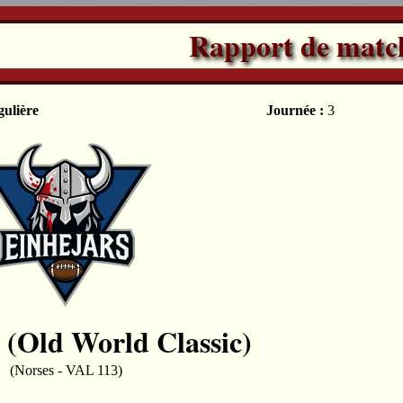
Rapport de matc
gulière
Journée :
3
 (Old World Classic)
(Norses - VAL 113)