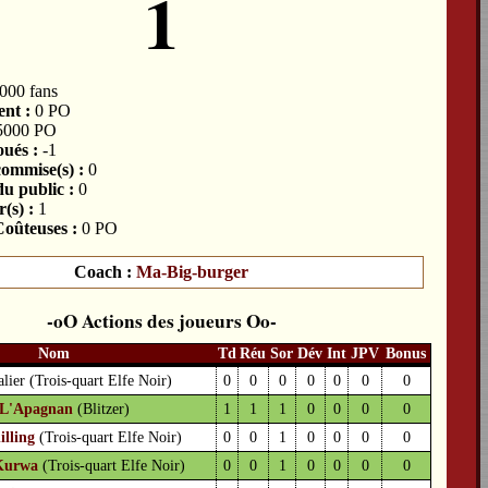
1
000 fans
nt :
0 PO
5000 PO
ués :
-1
commise(s) :
0
du public :
0
(s) :
1
oûteuses :
0 PO
Coach :
Ma-Big-burger
Actions des joueurs
Nom
Td
Réu
Sor
Dév
Int
JPV
Bonus
alier
(Trois-quart Elfe Noir)
0
0
0
0
0
0
0
L'Apagnan
(Blitzer)
1
1
1
0
0
0
0
illing
(Trois-quart Elfe Noir)
0
0
1
0
0
0
0
Kurwa
(Trois-quart Elfe Noir)
0
0
1
0
0
0
0