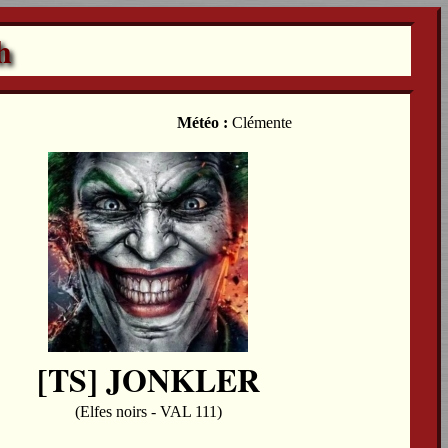
h
Météo :
Clémente
[TS] JONKLER
(Elfes noirs - VAL 111)