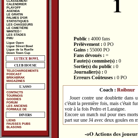
1
CLASSEMENT
CALENDRIER
PLAYOFF
AGENDA
LE GRATIN
PALMES D'OR
STATISTIQUES
LES CHASSEURS
LE CIMETIÈRE
WANTED !
LES STADES
Public :
4000 fans
PMU
Ligue Open
Prélèvement :
0 PO
Ligue Street Bowl
Gains :
55000 PO
Ligue de la Ruelle
Down Town Cup
Fans dévoués :
=
LUTECE BOWL
Faute(s) commise(s) :
0
CLUB HOUSE
Sortie(s) du public :
0
TELECHARGEMENTS
Journalier(s) :
0
PODCAST
Erreurs Coûteuses :
0 PO
BRIKABRAK
MAGAZINES
L'ASSO
Coach :
Roibnur
CONTACTS
TOURNOIS
Jouer contre une doublette dans 
GOODIES
FORUM
c'était la première fois, mais c'était fu
LES ANCIENS
voir à la fois Pedro et Laraigne.
FORMULE DE
Encore un match nul pour mes morts 
DIVERS
part sur une J4 avec deux goules en m
LIENS
FAUSSES PUBS
BLASONS
Actions des joueur