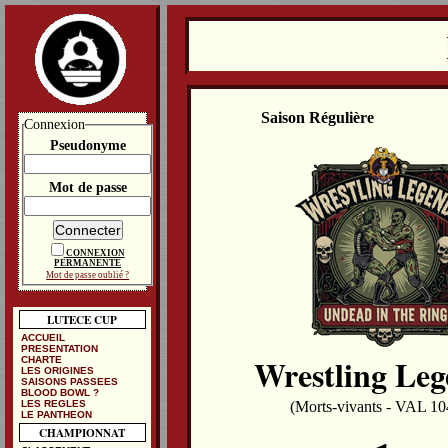
Saison Régulière
Connexion
Pseudonyme
Mot de passe
CONNEXION
PERMANENTE
Mot de passe oublié ?
LUTECE CUP
ACCUEIL
PRESENTATION
Wrestling Leg
CHARTE
LES ORIGINES
SAISONS PASSEES
BLOOD BOWL ?
LES REGLES
(Morts-vivants - VAL 10
LE PANTHEON
CHAMPIONNAT