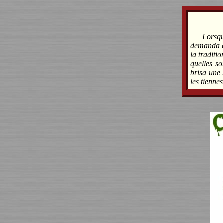
Lorsq
demanda à
la traditi
quelles so
brisa une 
les tienne