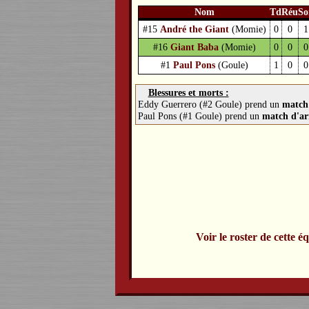
Nom
Td
Réu
So
#15
André the Giant
(Momie)
0
0
1
#16
Giant Baba
(Momie)
0
0
0
#1
Paul Pons
(Goule)
1
0
0
Blessures et morts :
Eddy Guerrero (#2 Goule) prend un
match 
Paul Pons (#1 Goule) prend un
match d'ar
Voir le roster de cette é