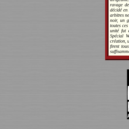
ravage de 
décidé en 
arbitres n
noir, un 
toutes ce
unité fut
Spécial 
création, 
firent to
suffisamm