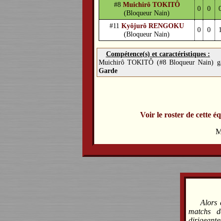
#8
Muichirô TOKITÔ
0
0
(Bloqueur Nain)
#11
Kyôjurô RENGOKU
0
0
(Bloqueur Nain)
Compétence(s) et caractéristiques :
Muichirô TOKITÔ (#8 Bloqueur Nain) ga
Garde
Voir le roster de cette é
M
Alors 
matchs d
dirigeante