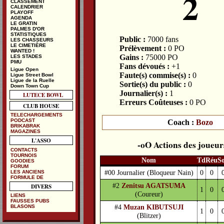
2
CLASSEMENT
CALENDRIER
PLAYOFF
AGENDA
LE GRATIN
PALMES D'OR
STATISTIQUES
Public :
7000 fans
LES CHASSEURS
LE CIMETIÈRE
Prélèvement :
0 PO
WANTED !
Gains :
75000 PO
LES STADES
PMU
Fans dévoués :
+1
Ligue Open
Faute(s) commise(s) :
0
Ligue Street Bowl
Ligue de la Ruelle
Sortie(s) du public :
0
Down Town Cup
Journalier(s) :
1
LUTECE BOWL
Erreurs Coûteuses :
0 PO
CLUB HOUSE
TELECHARGEMENTS
PODCAST
Coach :
Bozo
BRIKABRAK
MAGAZINES
L'ASSO
Actions des joueur
CONTACTS
TOURNOIS
Nom
Td
Réu
S
GOODIES
FORUM
#00 Journalier
(Bloqueur Nain)
0
0
LES ANCIENS
FORMULE DE
#2
Zenitsu AGATSUMA
DIVERS
1
0
(Coureur)
LIENS
FAUSSES PUBS
#4
Muzan KIBUTSUJI
BLASONS
1
0
(Blitzer)