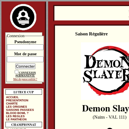
Saison Régulière
Connexion
Pseudonyme
Mot de passe
CONNEXION
PERMANENTE
Mot de passe oublié ?
LUTECE CUP
ACCUEIL
PRESENTATION
Demon Slay
CHARTE
LES ORIGINES
SAISONS PASSEES
BLOOD BOWL ?
LES REGLES
(Nains - VAL 111)
LE PANTHEON
CHAMPIONNAT