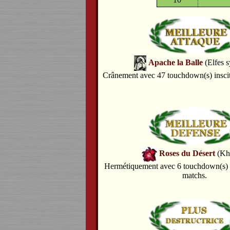
Apache la Balle
(Elfes s
Crânement avec 47 touchdown(s) inscit
Roses du Désert
(Kh
Hermétiquement avec 6 touchdown(s) e
matchs.