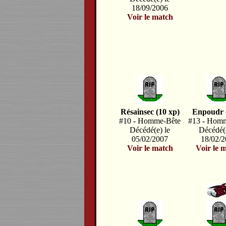
18/09/2006
Voir le match
Résainsec (10 xp)
Enpoudr 
#10 - Homme-Bête
#13 - Hom
Décédé(e) le
Décédé(e
05/02/2007
18/02/
Voir le match
Voir le 