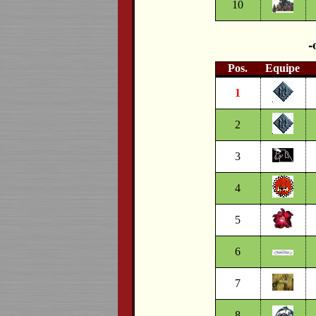
10
Pos.
Equipe
1
2
3
4
5
6
7
8