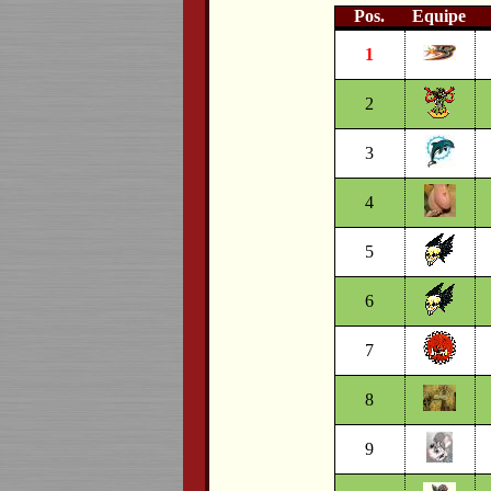
Pos.
Equipe
1
2
3
4
5
6
7
8
9