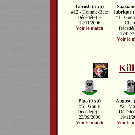
Gorosh (5 xp)
Saalaabe
#12 - Homme-Bête
lubrique (
Décédé(e) le
#3 - Guerr
12/11/2006
Chao
Voir le match
Décédé(e
17/02/
Voir le 
Kil
Pipo (0 xp)
Auguste 
#5 - Goule
#2 - M
Décédé(e) le
Décédé(e
23/09/2006
19/11/
Voir le match
Voir le 