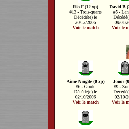
Rio F (12 xp)
David B (
#13 - Trois-quarts
#5 - Lan
Décédé(e) le
Décédé(e
20/12/2006
09/01/
Voir le match
Voir le 
Aimé Ningite (0 xp)
Jooor (0
#6 - Goule
#9 - Zo
Décédé(e) le
Décédé(e
02/10/2006
02/10/
Voir le match
Voir le 