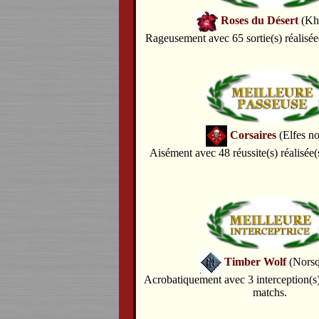
Roses du Désert
(Kh
Rageusement avec 65 sortie(s) réalisée
Corsaires
(Elfes no
Aisément avec 48 réussite(s) réalisée(
Timber Wolf
(Norsq
Acrobatiquement avec 3 interception(s)
matchs.