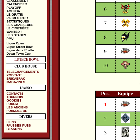
CLASSEMENT
CALENDRIER
PLAYOFF
6
AGENDA
LE GRATIN
PALMES D'OR
STATISTIQUES
7
LES CHASSEURS
LE CIMETIÈRE
WANTED !
LES STADES
8
PMU
Ligue Open
Ligue Street Bowl
Ligue de la Ruelle
9
Down Town Cup
LUTECE BOWL
10
CLUB HOUSE
TELECHARGEMENTS
PODCAST
BRIKABRAK
MAGAZINES
L'ASSO
Pos.
Equipe
CONTACTS
TOURNOIS
GOODIES
1
FORUM
LES ANCIENS
FORMULE DE
DIVERS
2
LIENS
FAUSSES PUBS
BLASONS
3