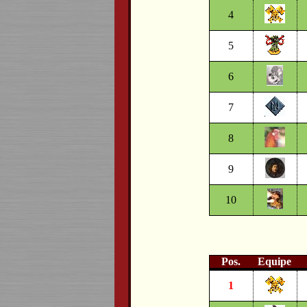
4
5
6
7
8
9
10
Pos.
Equipe
1