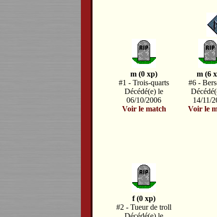
m (0 xp)
m (6 x
#1 - Trois-quarts
#6 - Bers
Décédé(e) le
Décédé(e
06/10/2006
14/11/
Voir le match
Voir le 
f (0 xp)
#2 - Tueur de troll
Décédé(e) le