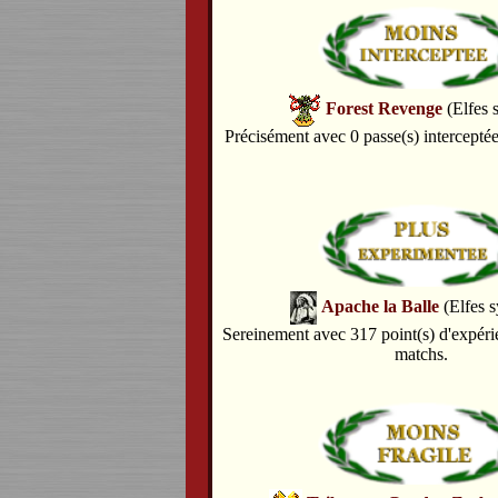
Forest Revenge
(Elfes 
Précisément avec 0 passe(s) intercepté
Apache la Balle
(Elfes s
Sereinement avec 317 point(s) d'expéri
matchs.