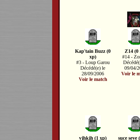
Kap'tain Buzz (0
Z14 (0 
xp)
#14 - Z
#3 - Loup Garou
Décédé(e
Décédé(e) le
09/04/
28/09/2006
Voir le 
Voir le match
vjhkjh (1 xp)
suce seve 