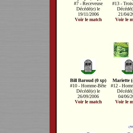
#7 - Receveuse
#13 - Trois
Décédé(e) le
Décédé(e
19/11/2006
21/04/
Voir le match
Voir le 
Bill Baroud (0 xp)
Mariette (
#10 - Homme-Bête
#12 - Hom
Décédé(e) le
Décédé(e
26/09/2006
04/06/
Voir le match
Voir le 