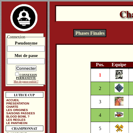
Ch
Phases Finales
Connexion
Pseudonyme
Mot de passe
Pos.
Equipe
1
CONNEXION
PERMANENTE
Mot de passe oublié ?
2
LUTECE CUP
ACCUEIL
3
PRESENTATION
CHARTE
LES ORIGINES
SAISONS PASSEES
4
BLOOD BOWL ?
LES REGLES
LE PANTHEON
5
CHAMPIONNAT