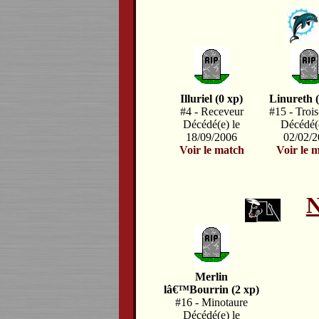
Illuriel (0 xp)
Linureth (
#4 - Receveur
#15 - Trois
Décédé(e) le
Décédé(e
18/09/2006
02/02/
Voir le match
Voir le 
N
Merlin
lâ€™Bourrin (2 xp)
#16 - Minotaure
Décédé(e) le