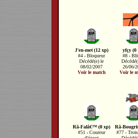
J'en-met (12 xp)
yfçy (0
#4 - Bloqueur
#8 - Bli
Décédé(e) le
Décédé(e
08/02/2007
26/06/
Voir le match
Voir le 
Râ-Falâ€™ (0 xp)
Râ-Bougris
#51 - Coureur
#77 - Trois
d'égout
Décédé(e