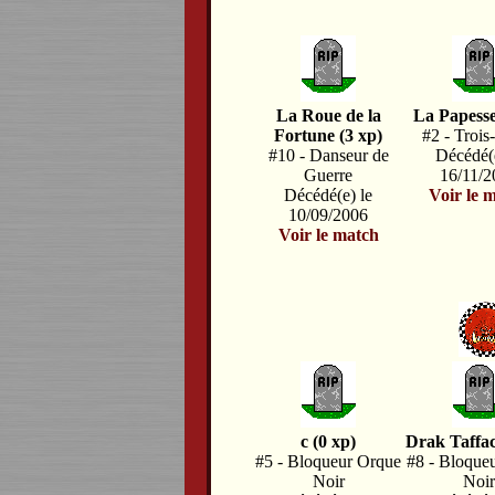
La Roue de la
La Papesse
Fortune (3 xp)
#2 - Trois
#10 - Danseur de
Décédé(e
Guerre
16/11/
Décédé(e) le
Voir le 
10/09/2006
Voir le match
c (0 xp)
Drak Taffac
#5 - Bloqueur Orque
#8 - Bloque
Noir
Noi