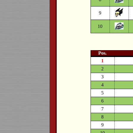
9
10
Pos.
1
2
3
4
5
6
7
8
9
10