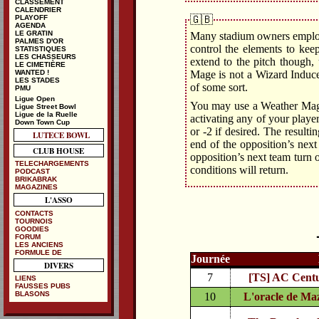
CLASSEMENT
CALENDRIER
🇬🇧
PLAYOFF
AGENDA
LE GRATIN
Many stadium owners employ
PALMES D'OR
control the elements to kee
STATISTIQUES
LES CHASSEURS
extend to the pitch though, 
LE CIMETIÈRE
Mage is not a Wizard Indu
WANTED !
LES STADES
of some sort.
PMU
Ligue Open
You may use a Weather Mage 
Ligue Street Bowl
Ligue de la Ruelle
activating any of your playe
Down Town Cup
or -2 if desired. The resulti
LUTECE BOWL
end of the opposition’s next
CLUB HOUSE
opposition’s next team turn 
TELECHARGEMENTS
conditions will return.
PODCAST
BRIKABRAK
MAGAZINES
L'ASSO
CONTACTS
TOURNOIS
GOODIES
FORUM
LES ANCIENS
FORMULE DE
Journée
DIVERS
7
[TS] AC Centu
LIENS
FAUSSES PUBS
BLASONS
10
L'oracle de Ma