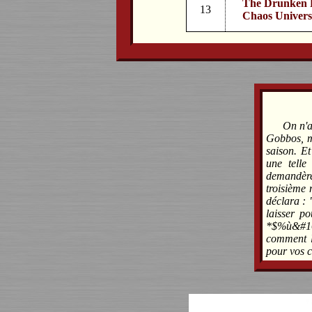
The Drunken R
13
Chaos Universe
On n'a
Gobbos, m
saison. Et
une telle
demandèren
troisième 
déclara : 
laisser po
*$%ù&#168
comment l
pour vos c