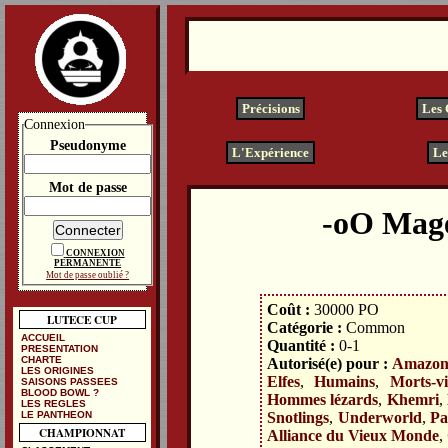
Précisions
Les
Connexion
Pseudonyme
L'Expérience
Le
Mot de passe
Mag
CONNEXION
PERMANENTE
Mot de passe oublié ?
Coût :
30000 PO
LUTECE CUP
Catégorie :
Common
ACCUEIL
Quantité :
0-1
PRESENTATION
CHARTE
Autorisé(e) pour :
Amazon
LES ORIGINES
Elfes
,
Humains
,
Morts-v
SAISONS PASSEES
BLOOD BOWL ?
Hommes lézards
,
Khemri
,
LES REGLES
Snotlings
,
Underworld
,
Pa
LE PANTHEON
CHAMPIONNAT
Alliance du Vieux Monde
,