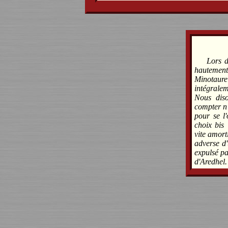
Lors d
hautement
Minotaure
intégralem
Nous dis
compter n'
pour se l'
choix bis
vite amort
adverse d'
expulsé par
d'Aredhel.