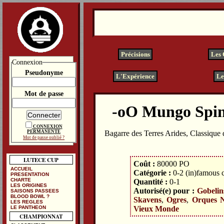
Précisions
Les
Connexion
Pseudonyme
L'Expérience
Le
Mot de passe
Mungo Spin
CONNEXION
PERMANENTE
Bagarre des Terres Arides, Classiqu
Mot de passe oublié ?
LUTECE CUP
Coût :
80000 PO
ACCUEIL
Catégorie :
0-2 (in)famous c
PRESENTATION
CHARTE
Quantité :
0-1
LES ORIGINES
Autorisé(e) pour :
Gobelin
SAISONS PASSEES
BLOOD BOWL ?
Skavens
,
Ogres
,
Orques N
LES REGLES
Vieux Monde
LE PANTHEON
CHAMPIONNAT