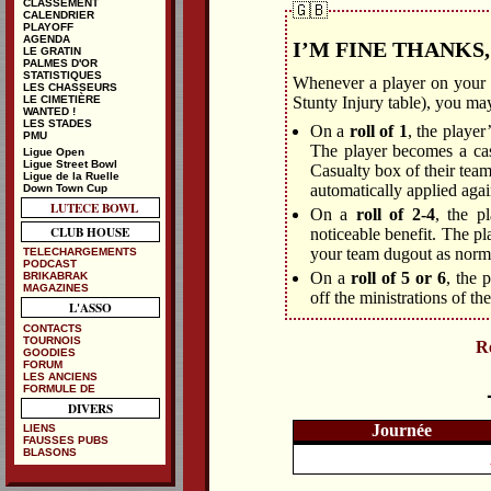
CLASSEMENT
🇬🇧
CALENDRIER
PLAYOFF
AGENDA
I’M FINE THANKS
LE GRATIN
PALMES D'OR
STATISTIQUES
Whenever a player on your t
LES CHASSEURS
Stunty Injury table), you m
LE CIMETIÈRE
WANTED !
LES STADES
On a
roll of 1
, the player
PMU
The player becomes a cas
Ligue Open
Ligue Street Bowl
Casualty box of their team
Ligue de la Ruelle
automatically applied agai
Down Town Cup
LUTECE BOWL
On a
roll of 2-4
, the p
CLUB HOUSE
noticeable benefit. The p
your team dugout as norm
TELECHARGEMENTS
PODCAST
On a
roll of 5 or 6
, the 
BRIKABRAK
MAGAZINES
off the ministrations of t
L'ASSO
CONTACTS
TOURNOIS
Re
GOODIES
FORUM
LES ANCIENS
FORMULE DE
DIVERS
Journée
LIENS
FAUSSES PUBS
BLASONS