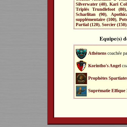
Silverwater (40)
,
Kari Cold
Triplés Trundlefoot (80)
Scharlitan (90)
,
Apothic
supplémentaire (100)
,
Pots
Partial (120)
,
Sorcier (150)
Equipe(s) d
Athénens
coachée p
Korintho's Angel
co
Prophètes Spartiate
Suprématie Elfique