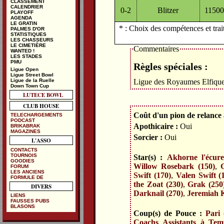
CLASSEMENT
CALENDRIER
0-2
Blitzer
1150
PLAYOFF
AGENDA
LE GRATIN
* : Choix des compétences et trai
PALMES D'OR
STATISTIQUES
LES CHASSEURS
LE CIMETIÈRE
Commentaires
WANTED !
LES STADES
PMU
Règles spéciales :
Ligue Open
Ligue Street Bowl
Ligue des Royaumes Elfiqu
Ligue de la Ruelle
Down Town Cup
LUTECE BOWL
CLUB HOUSE
Coût d'un pion de relance à
TELECHARGEMENTS
PODCAST
Apothicaire :
Oui
BRIKABRAK
MAGAZINES
Sorcier :
Oui
L'ASSO
CONTACTS
TOURNOIS
Star(s) :
Akhorne l'écure
GOODIES
Willow Rosebark (150)
,
FORUM
LES ANCIENS
Swift (170)
,
Valen Swift (
FORMULE DE
the Zoat (230)
,
Grak (250
DIVERS
Darknail (270)
,
Jeremiah K
LIENS
FAUSSES PUBS
BLASONS
Coup(s) de Pouce :
Pari 
Coachs Assistants à Temp