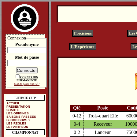
Précisions
Les
Connexion
Pseudonyme
L'Expérience
Le
Mot de passe
CONNEXION
PERMANENTE
Mot de passe oublié ?
LUTECE CUP
ACCUEIL
PRESENTATION
Qté
Poste
Coû
CHARTE
LES ORIGINES
0-12
Trois-quart Elfe
6000
SAISONS PASSEES
BLOOD BOWL ?
0-4
Receveur
1000
LES REGLES
LE PANTHEON
0-2
Lanceur
7500
CHAMPIONNAT