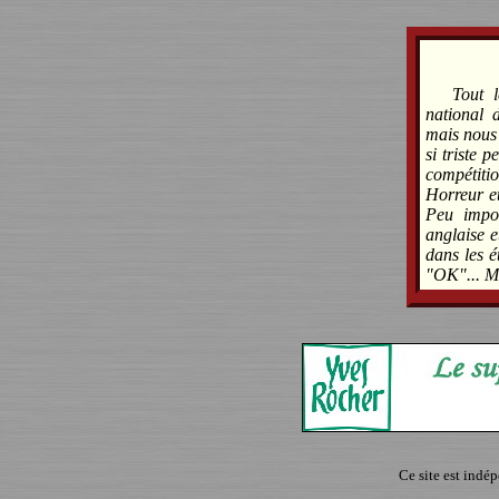
Tout 
national 
mais nous 
si triste 
compétitio
Horreur et
Peu import
anglaise et
dans les é
"OK"... Ma
Ce site est indé