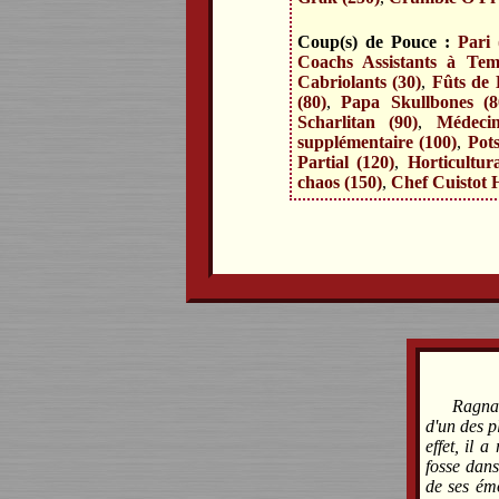
Coup(s) de Pouce :
Pari 
Coachs Assistants à Temp
Cabriolants (30)
,
Fûts de 
(80)
,
Papa Skullbones (8
Scharlitan (90)
,
Médeci
supplémentaire (100)
,
Pots
Partial (120)
,
Horticultura
chaos (150)
,
Chef Cuistot H
Ragna
d'un des p
effet, il a
fosse dans
de ses émo