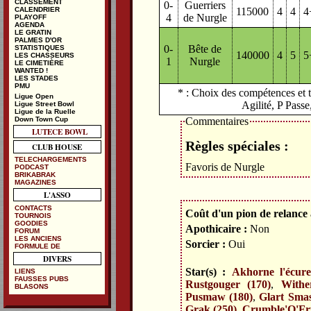
CLASSEMENT
0-
Guerriers
115000
4
4
4
CALENDRIER
4
de Nurgle
PLAYOFF
AGENDA
LE GRATIN
PALMES D'OR
0-
Bête de
STATISTIQUES
140000
4
5
5
LES CHASSEURS
1
Nurgle
LE CIMETIÈRE
WANTED !
LES STADES
PMU
* : Choix des compétences et t
Ligue Open
Agilité, P Pass
Ligue Street Bowl
Ligue de la Ruelle
Down Town Cup
Commentaires
LUTECE BOWL
Règles spéciales :
CLUB HOUSE
TELECHARGEMENTS
Favoris de Nurgle
PODCAST
BRIKABRAK
MAGAZINES
L'ASSO
CONTACTS
Coût d'un pion de relance à
TOURNOIS
GOODIES
Apothicaire :
Non
FORUM
LES ANCIENS
Sorcier :
Oui
FORMULE DE
DIVERS
Star(s) :
Akhorne l'écure
LIENS
FAUSSES PUBS
Rustgouger (170)
,
Withe
BLASONS
Pusmaw (180)
,
Glart Smas
Grak (250)
,
Crumble'O'Fru