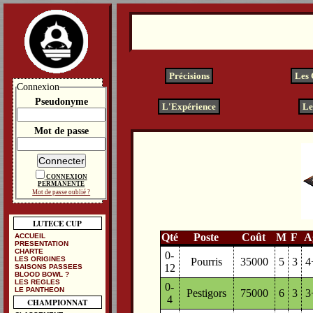
Précisions
Les
Connexion
Pseudonyme
L'Expérience
Le
Mot de passe
CONNEXION
PERMANENTE
Mot de passe oublié ?
LUTECE CUP
Qté
Poste
Coût
M
F
A
ACCUEIL
PRESENTATION
CHARTE
0-
LES ORIGINES
Pourris
35000
5
3
4
12
SAISONS PASSEES
BLOOD BOWL ?
LES REGLES
0-
LE PANTHEON
Pestigors
75000
6
3
3
4
CHAMPIONNAT