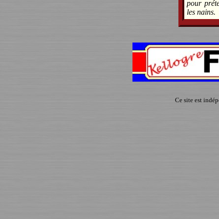
pour prét
les nains.
Ce site est indé