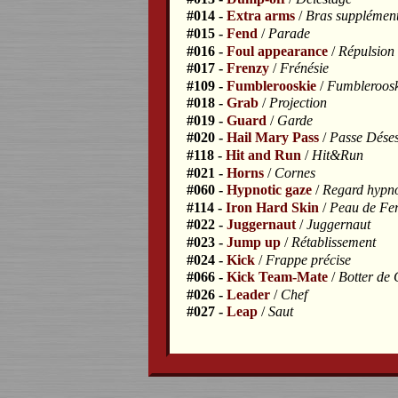
#014 -
Extra arms
/
Bras supplément
#015 -
Fend
/
Parade
#016 -
Foul appearance
/
Répulsion
#017 -
Frenzy
/
Frénésie
#109 -
Fumblerooskie
/
Fumbleroosk
#018 -
Grab
/
Projection
#019 -
Guard
/
Garde
#020 -
Hail Mary Pass
/
Passe Dése
#118 -
Hit and Run
/
Hit&Run
#021 -
Horns
/
Cornes
#060 -
Hypnotic gaze
/
Regard hypno
#114 -
Iron Hard Skin
/
Peau de Fe
#022 -
Juggernaut
/
Juggernaut
#023 -
Jump up
/
Rétablissement
#024 -
Kick
/
Frappe précise
#066 -
Kick Team-Mate
/
Botter de 
#026 -
Leader
/
Chef
#027 -
Leap
/
Saut