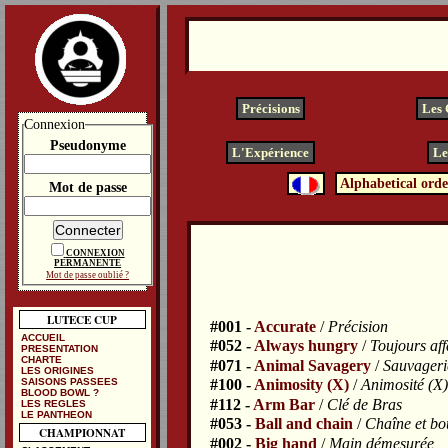
Précisions
Les
Connexion
Pseudonyme
L'Expérience
Le
Alphabetical orde
Mot de passe
CONNEXION
PERMANENTE
Mot de passe oublié ?
LUTECE CUP
#001 -
Accurate
/
Précision
ACCUEIL
#052 -
Always hungry
/
Toujours af
PRESENTATION
CHARTE
#071 -
Animal Savagery
/
Sauvageri
LES ORIGINES
SAISONS PASSEES
#100 -
Animosity (X)
/
Animosité (X)
BLOOD BOWL ?
#112 -
Arm Bar
/
Clé de Bras
LES REGLES
LE PANTHEON
#053 -
Ball and chain
/
Chaîne et bo
CHAMPIONNAT
#002 -
Big hand
/
Main démesurée