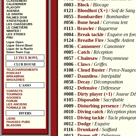
CLASSEMENT
#003 -
Block
/
Blocage
CALENDRIER
PLAYOFF
#121 -
Bloodlust (X+)
/
Soif de Sang
AGENDA
LE GRATIN
#055 -
Bombardier
/
Bombardier
PALMES D'OR
STATISTIQUES
#056 -
Bone head
/
Cerveau lent
LES CHASSEURS
#113 -
Brawler
/
Bagarreur
LE CIMETIÈRE
WANTED !
#004 -
Break tackle
/
Esquive en for
LES STADES
PMU
#124 -
Breathe Fire
/
Souffle Ardent
Ligue Open
Ligue Street Bowl
#036 -
Cannoneer
/
Canonnier
Ligue de la Ruelle
#005 -
Catch
/
Réception
Down Town Cup
LUTECE BOWL
#057 -
Chainsaw
/
Tronçonneuse
#006 -
Claws
/
Griffes
CLUB HOUSE
#108 -
Cloud Buster
/
Perce-Nuages
TELECHARGEMENTS
PODCAST
#007 -
Dauntless
/
Intrépidité
BRIKABRAK
MAGAZINES
#058 -
Decay
/
Décomposition
L'ASSO
#032 -
Defensive
/
Défenseur
CONTACTS
#008 -
Dirty player (+1)
/
Joueur Dé
TOURNOIS
GOODIES
#105 -
Disposable
/
Sacrifiable
FORUM
LES ANCIENS
#009 -
Disturbing presence
/
Présen
FORMULE DE
#010 -
Diving catch
/
Réception plon
DIVERS
#011 -
Diving tackle
/
Tacle plongea
LIENS
FAUSSES PUBS
#012 -
Dodge
/
Esquive
BLASONS
#116 -
Drunkard
/
Soiffard
#013 -
Dump-off
/
Délestage