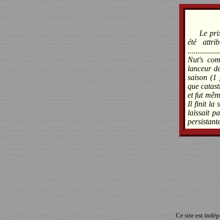
Le pri
été attr
............
Nut's com
lanceur de
saison (1 
que catast
et fut mêm
Il finit la
laissait p
persistant
Ce site est indé