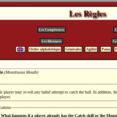
Les Règles
Les Compétences
L
Les Blessures
Le
Ordre alphabétique
Générales
Agilité
Passe
F
le
(Monstruous Mouth)
s player may re-roll any failed attempt to catch the ball. In addition, th
 player.
ications
 What happens if a player already has the Catch skill or the Mons