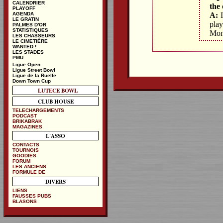
CALENDRIER
the 
PLAYOFF
A:
I
AGENDA
LE GRATIN
play
PALMES D'OR
STATISTIQUES
Mons
LES CHASSEURS
LE CIMETIÈRE
WANTED !
LES STADES
PMU
Ligue Open
Ligue Street Bowl
Ligue de la Ruelle
Down Town Cup
LUTECE BOWL
CLUB HOUSE
TELECHARGEMENTS
PODCAST
BRIKABRAK
MAGAZINES
L'ASSO
CONTACTS
TOURNOIS
GOODIES
FORUM
LES ANCIENS
FORMULE DE
DIVERS
LIENS
FAUSSES PUBS
BLASONS