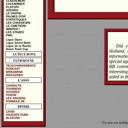
CLASSEMENT
CALENDRIER
PLAYOFF
AGENDA
LE GRATIN
PALMES D'OR
STATISTIQUES
LES CHASSEURS
LE CIMETIÈRE
WANTED !
LES STADES
PMU
Ligue Open
Ligue Street Bowl
Did y
Ligue de la Ruelle
Down Town Cup
Holland, 
LUTECE BOWL
informati
CLUB HOUSE
special ag
BB commun
TELECHARGEMENTS
PODCAST
interesti
BRIKABRAK
MAGAZINES
jailed in 
L'ASSO
CONTACTS
TOURNOIS
GOODIES
FORUM
LES ANCIENS
FORMULE DE
DIVERS
LIENS
FAUSSES PUBS
BLASONS
Ce site est indé