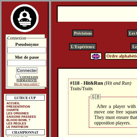
Précisions
Les
Connexion
Pseudonyme
L'Expérience
Le
Ordre alphabéti
Mot de passe
CONNEXION
PERMANENTE
#118 - Hit&Run
(Hit and Run)
Mot de passe oublié ?
Traits/Traits
🇬🇧
LUTECE CUP
ACCUEIL
After a player with
PRESENTATION
CHARTE
move one free square
LES ORIGINES
They must ensure that
SAISONS PASSEES
BLOOD BOWL ?
opposition players.
LES REGLES
LE PANTHEON
CHAMPIONNAT