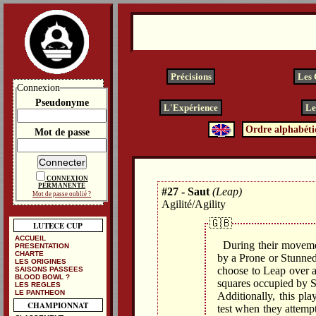
Précisions
Les
Connexion
Pseudonyme
L'Expérience
Le
Ordre alphabéti
Mot de passe
CONNEXION
PERMANENTE
#27 - Saut
(Leap)
Mot de passe oublié ?
Agilité/Agility
🇬🇧
LUTECE CUP
ACCUEIL
During their movemen
PRESENTATION
CHARTE
by a Prone or Stunned 
LES ORIGINES
choose to Leap over a
SAISONS PASSEES
BLOOD BOWL ?
squares occupied by S
LES REGLES
LE PANTHEON
Additionally, this pl
CHAMPIONNAT
test when they attemp