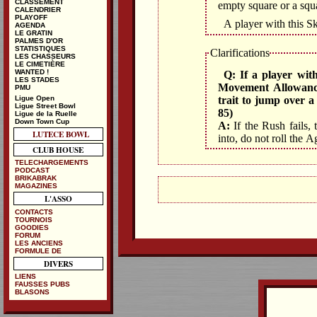
CLASSEMENT
empty square or a squ
CALENDRIER
PLAYOFF
A player with this Sk
AGENDA
LE GRATIN
PALMES D'OR
STATISTIQUES
Clarifications
LES CHASSEURS
LE CIMETIÈRE
WANTED !
Q: If a player with
LES STADES
Movement Allowance 
PMU
Ligue Open
trait to jump over a
Ligue Street Bowl
85)
Ligue de la Ruelle
Down Town Cup
A:
If the Rush fails, 
LUTECE BOWL
into, do not roll the A
CLUB HOUSE
TELECHARGEMENTS
PODCAST
BRIKABRAK
MAGAZINES
L'ASSO
CONTACTS
TOURNOIS
GOODIES
FORUM
LES ANCIENS
FORMULE DE
DIVERS
LIENS
FAUSSES PUBS
BLASONS