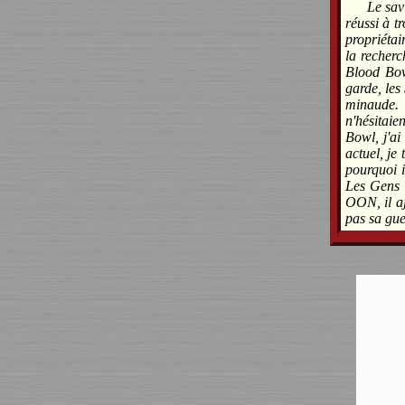
Le sav
réussi à t
propriétai
la recherc
Blood Bowl
garde, les
minaude
n'hésitai
Bowl, j'ai
actuel, je
pourquoi i
Les Gens 
OON, il aj
pas sa gue