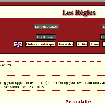
Les Règles
Les Compétences
L
Les Blessures
Le
Ordre alphabétique
Générales
Agilité
Passe
F
fensive)
ring your opponent team turn (but not during your own team turn), a
 player cannot use the Guard skill.
Retour à la liste