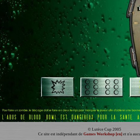
© Lutèce Cup 2005
Ce site est indépendant de
Games Workshop [en]
et n'a auc