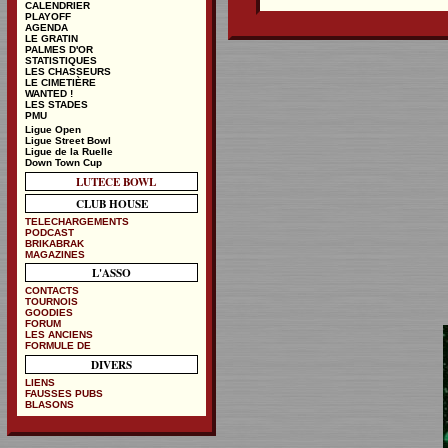
CALENDRIER
PLAYOFF
AGENDA
LE GRATIN
PALMES D'OR
STATISTIQUES
LES CHASSEURS
LE CIMETIÈRE
WANTED !
LES STADES
PMU
Ligue Open
Ligue Street Bowl
Ligue de la Ruelle
Down Town Cup
LUTECE BOWL
CLUB HOUSE
TELECHARGEMENTS
PODCAST
BRIKABRAK
MAGAZINES
L'ASSO
CONTACTS
TOURNOIS
GOODIES
FORUM
LES ANCIENS
FORMULE DE
DIVERS
LIENS
FAUSSES PUBS
BLASONS