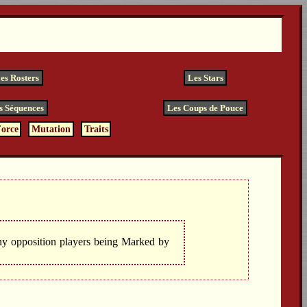
es Rosters
Les Stars
s Séquences
Les Coups de Pouce
orce
Mutation
Traits
ny opposition players being Marked by