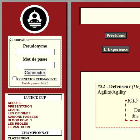
Précisions
Connexion
Pseudonyme
L'Expérience
Mot de passe
CONNEXION PERMANENTE
Mot de passe oublié ?
#32 - Défenseur
(De
Agilité/Agility
LUTECE CUP
🇬🇧
ACCUEIL
PRESENTATION
Du
CHARTE
LES ORIGINES
this
SAISONS PASSEES
BLOOD BOWL ?
LES REGLES
LE PANTHEON
CHAMPIONNAT
CLASSEMENT