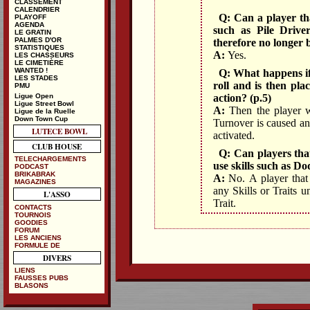
CLASSEMENT
CALENDRIER
Q: Can a player tha
PLAYOFF
AGENDA
such as Pile Drive
LE GRATIN
PALMES D'OR
therefore no longer 
STATISTIQUES
A:
Yes.
LES CHASSEURS
LE CIMETIÈRE
WANTED !
Q: What happens if 
LES STADES
roll and is then pla
PMU
Ligue Open
action? (p.5)
Ligue Street Bowl
A:
Then the player wi
Ligue de la Ruelle
Down Town Cup
Turnover is caused an
LUTECE BOWL
activated.
CLUB HOUSE
Q: Can players that
TELECHARGEMENTS
use skills such as D
PODCAST
BRIKABRAK
A:
No. A player that 
MAGAZINES
any Skills or Traits un
L'ASSO
Trait.
CONTACTS
TOURNOIS
GOODIES
FORUM
LES ANCIENS
FORMULE DE
DIVERS
LIENS
FAUSSES PUBS
BLASONS