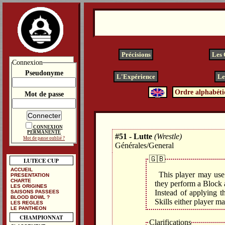
Précisions
Les
Connexion
Pseudonyme
L'Expérience
Le
Ordre alphabéti
Mot de passe
CONNEXION
PERMANENTE
#51 - Lutte
(Wrestle)
Mot de passe oublié ?
Générales/General
🇬🇧
LUTECE CUP
ACCUEIL
This player may use
PRESENTATION
CHARTE
they perform a Block a
LES ORIGINES
Instead of applying t
SAISONS PASSEES
BLOOD BOWL ?
Skills either player m
LES REGLES
LE PANTHEON
CHAMPIONNAT
Clarifications