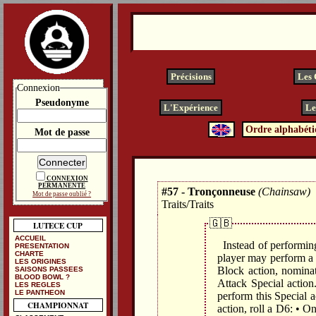
Précisions
Les
Connexion
Pseudonyme
L'Expérience
Le
Ordre alphabéti
Mot de passe
CONNEXION
PERMANENTE
#57 - Tronçonneuse
(Chainsaw)
Mot de passe oublié ?
Traits/Traits
🇬🇧
LUTECE CUP
ACCUEIL
Instead of performing
PRESENTATION
CHARTE
player may perform a 
LES ORIGINES
Block action, nominat
SAISONS PASSEES
BLOOD BOWL ?
Attack Special action
LES REGLES
LE PANTHEON
perform this Special 
CHAMPIONNAT
action, roll a D6: • O