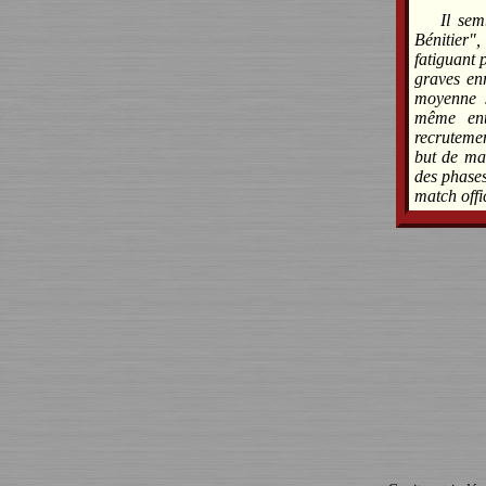
Il sem
Bénitier
fatiguant 
graves enr
moyenne 
même ent
recrutemen
but de ma
des phases
match offic