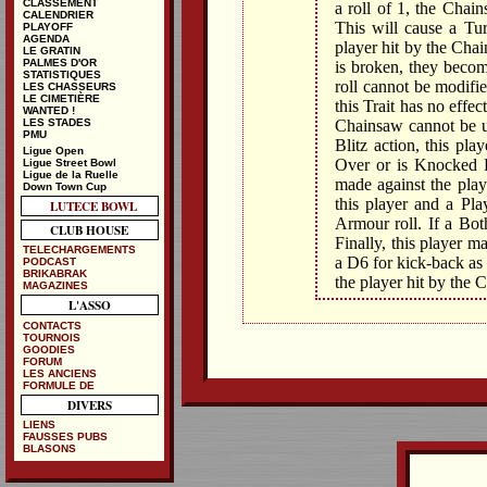
CLASSEMENT
a roll of 1, the Chain
CALENDRIER
This will cause a Tur
PLAYOFF
AGENDA
player hit by the Chai
LE GRATIN
PALMES D'OR
is broken, they becom
STATISTIQUES
roll cannot be modifie
LES CHASSEURS
LE CIMETIÈRE
this Trait has no effe
WANTED !
Chainsaw cannot be us
LES STADES
PMU
Blitz action, this pla
Ligue Open
Over or is Knocked 
Ligue Street Bowl
Ligue de la Ruelle
made against the play
Down Town Cup
this player and a Pl
LUTECE BOWL
Armour roll. If a Bot
CLUB HOUSE
Finally, this player 
TELECHARGEMENTS
a D6 for kick-back as
PODCAST
BRIKABRAK
the player hit by the 
MAGAZINES
L'ASSO
CONTACTS
TOURNOIS
GOODIES
FORUM
LES ANCIENS
FORMULE DE
DIVERS
LIENS
FAUSSES PUBS
BLASONS