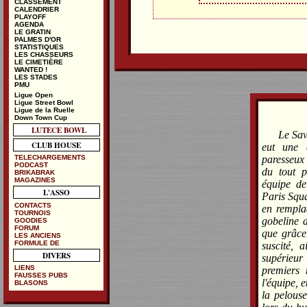
CLASSEMENT
CALENDRIER
PLAYOFF
AGENDA
LE GRATIN
PALMES D'OR
STATISTIQUES
LES CHASSEURS
LE CIMETIÈRE
WANTED !
LES STADES
PMU
Ligue Open
Ligue Street Bowl
Ligue de la Ruelle
Down Town Cup
LUTECE BOWL
Le Sav
CLUB HOUSE
eut une c
paresseux 
TELECHARGEMENTS
PODCAST
du tout p
BRIKABRAK
MAGAZINES
équipe de
L'ASSO
Paris Squ
CONTACTS
en rempla
TOURNOIS
gobeline d
GOODIES
FORUM
que grâce
LES ANCIENS
FORMULE DE
suscité, 
DIVERS
supérieur
LIENS
premiers
FAUSSES PUBS
l'équipe, 
BLASONS
la pelouse