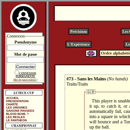
Précisions
Les
Connexion
Pseudonyme
L'Expérience
Le
Ordre alphabéti
Mot de passe
CONNEXION
PERMANENTE
#73 - Sans les Mains
(No hands)
Mot de passe oublié ?
Traits/Traits
🇬🇧
LUTECE CUP
ACCUEIL
This player is unabl
PRESENTATION
CHARTE
it up, to catch it, o
LES ORIGINES
automatically fail, ca
SAISONS PASSEES
BLOOD BOWL ?
into a square in which
LES REGLES
LE PANTHEON
will bounce and a Turn
CHAMPIONNAT
up the ball.