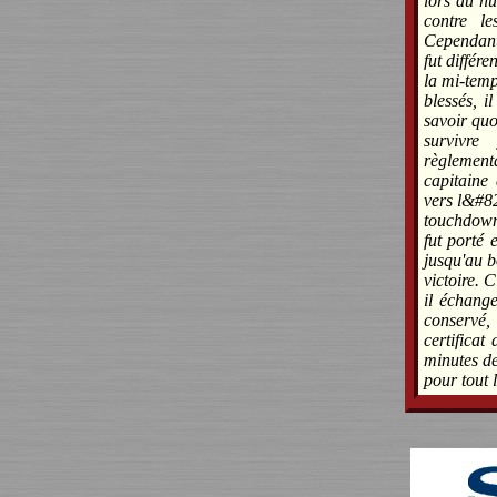
lors du hu
contre l
Cependant,
fut différe
la mi-temp
blessés, i
savoir quoi
survivre
règlement
capitaine 
vers l&#82
touchdown 
fut porté 
jusqu'au bo
victoire. C
il échange
conservé,
certificat
minutes d
pour tout 