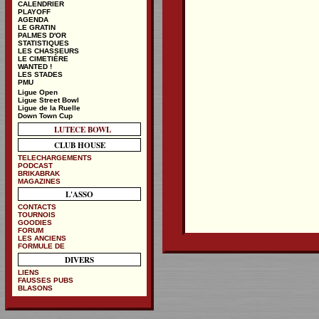
CALENDRIER
PLAYOFF
AGENDA
LE GRATIN
PALMES D'OR
STATISTIQUES
LES CHASSEURS
LE CIMETIÈRE
WANTED !
LES STADES
PMU
Ligue Open
Ligue Street Bowl
Ligue de la Ruelle
Down Town Cup
LUTECE BOWL
CLUB HOUSE
TELECHARGEMENTS
PODCAST
BRIKABRAK
MAGAZINES
L'ASSO
CONTACTS
TOURNOIS
GOODIES
FORUM
LES ANCIENS
FORMULE DE
DIVERS
LIENS
FAUSSES PUBS
BLASONS