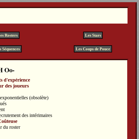
es Rosters
Les Stars
s Séquences
Les Coups de Pouce
H
ts d'expérience
ur des joueurs
xponentielles (obsolète)
ués
ent
ecrutement des intérimaires
Coûteuse
r du roster