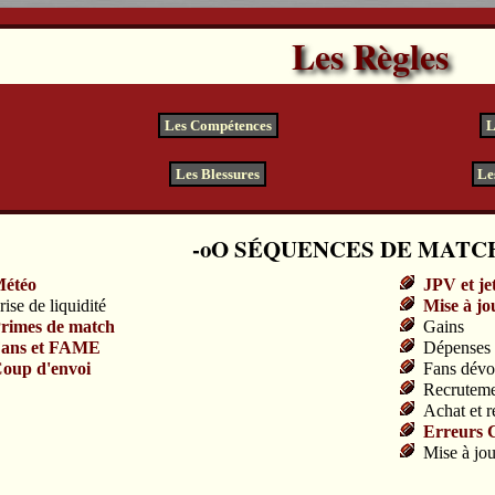
Les Règles
Les Compétences
L
Les Blessures
Le
SÉQUENCES DE MATC
étéo
JPV et je
rise de liquidité
Mise à jo
rimes de match
Gains
ans et FAME
Dépenses e
oup d'envoi
Fans dévo
Recrutem
Achat et r
Erreurs 
Mise à jou