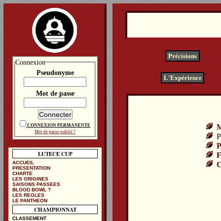
Précisions
Connexion
Pseudonyme
L'Expérience
Mot de passe
M
CONNEXION PERMANENTE
Mot de passe oublié ?
P
P
LUTECE CUP
F
ACCUEIL
C
PRESENTATION
CHARTE
LES ORIGINES
SAISONS PASSEES
BLOOD BOWL ?
LES REGLES
LE PANTHEON
CHAMPIONNAT
CLASSEMENT