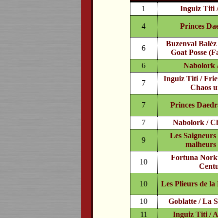
1
Inguiz Titi
4
Princes Da
Buzenval Balèz
6
Goat Posse (F
6
Nabolork 
Inguiz Titi / Fri
7
Chaos un
7
Princes Daedr
7
Nabolork / C
Les Saigneurs 
9
malheurs 
Fortuna Norkt
10
Centu
10
Les Plieurs de l
10
Goblatte / La S
11
Inguiz Titi / 