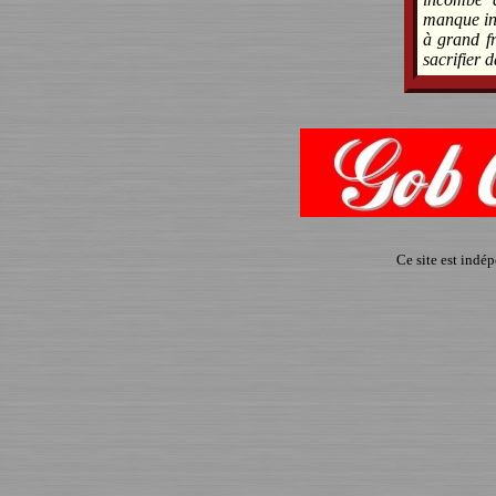
manque ind
à grand fr
sacrifier 
Ce site est indé