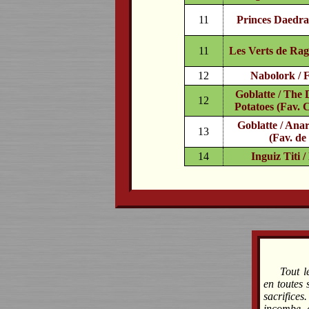
11
Princes Daedra
11
Les Verts de Rag
12
Nabolork / 
Goblatte / The
12
Potatoes (Fav. 
Goblatte / Ana
13
(Fav. de
14
Inguiz Titi 
Tout l
en toutes 
sacrifices
incombe à