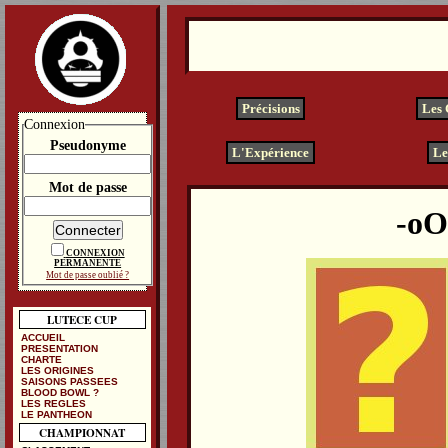
Précisions
Les
Connexion
Pseudonyme
L'Expérience
Le
Mot de passe
CONNEXION
PERMANENTE
Mot de passe oublié ?
LUTECE CUP
ACCUEIL
PRESENTATION
CHARTE
LES ORIGINES
SAISONS PASSEES
BLOOD BOWL ?
LES REGLES
LE PANTHEON
CHAMPIONNAT