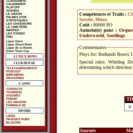
CLASSEMENT
CALENDRIER
PLAYOFF
AGENDA
Compétences et Traits :
Ch
LE GRATIN
PALMES D'OR
Secrète
,
Minus
STATISTIQUES
LES CHASSEURS
Coût :
80000
PO
LE CIMETIÈRE
Autorisé(e) pour :
Orque
WANTED !
LES STADES
Underworld
,
Snotlings
PMU
Ligue Open
Ligue Street Bowl
Commentaires
Ligue de la Ruelle
Down Town Cup
Plays for: Badlands Brawl,
LUTECE BOWL
Special rules: Whirling D
CLUB HOUSE
determining which direction
TELECHARGEMENTS
PODCAST
BRIKABRAK
MAGAZINES
L'ASSO
CONTACTS
TOURNOIS
GOODIES
T
FORUM
LES ANCIENS
FORMULE DE
0
DIVERS
LIENS
FAUSSES PUBS
BLASONS
Journée
Ma