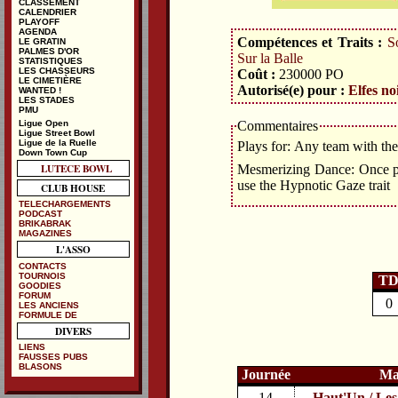
CLASSEMENT
CALENDRIER
PLAYOFF
AGENDA
Compétences et Traits :
So
LE GRATIN
PALMES D'OR
Sur la Balle
STATISTIQUES
LES CHASSEURS
Coût :
230000
PO
LE CIMETIÈRE
Autorisé(e) pour :
Elfes no
WANTED !
LES STADES
PMU
Ligue Open
Commentaires
Ligue Street Bowl
Ligue de la Ruelle
Plays for: Any team with th
Down Town Cup
LUTECE BOWL
Mesmerizing Dance: Once per
use the Hypnotic Gaze trait
CLUB HOUSE
TELECHARGEMENTS
PODCAST
BRIKABRAK
MAGAZINES
L'ASSO
CONTACTS
TOURNOIS
T
GOODIES
FORUM
0
LES ANCIENS
FORMULE DE
DIVERS
LIENS
FAUSSES PUBS
BLASONS
Journée
Ma
14
Haut'Un / Les