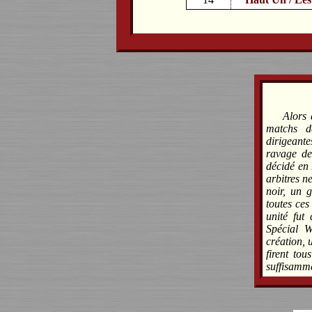
Alors 
matchs d
dirigeante
ravage de 
décidé en 
arbitres n
noir, un 
toutes ce
unité fut
Spécial 
création, 
firent to
suffisamm