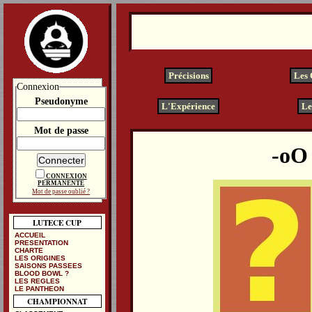
Précisions
Les
Connexion
Pseudonyme
L'Expérience
Le
Mot de passe
CONNEXION
PERMANENTE
Mot de passe oublié ?
LUTECE CUP
ACCUEIL
PRESENTATION
CHARTE
LES ORIGINES
SAISONS PASSEES
BLOOD BOWL ?
LES REGLES
LE PANTHEON
CHAMPIONNAT