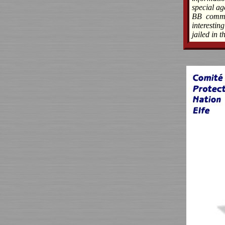
special ag
BB commun
interesti
jailed in 