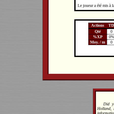
Le joueur a été mis à la
Actions
T
Qté
0
%XP
0
Moy. / m
0
Did y
Holland, 
informati