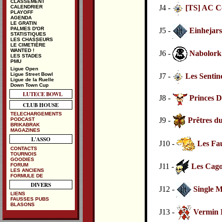
CLASSEMENT
J4 -
[TS] AC C
CALENDRIER
PLAYOFF
AGENDA
LE GRATIN
PALMES D'OR
J5 -
Einhejars
STATISTIQUES
LES CHASSEURS
LE CIMETIÈRE
WANTED !
J6 -
Nabolork
LES STADES
PMU
Ligue Open
Ligue Street Bowl
J7 -
Les Sentin
Ligue de la Ruelle
Down Town Cup
LUTECE BOWL
J8 -
Princes 
CLUB HOUSE
TELECHARGEMENTS
J9 -
Prêtres du
PODCAST
BRIKABRAK
MAGAZINES
L'ASSO
J10 -
Les Fa
CONTACTS
TOURNOIS
GOODIES
FORUM
J11 -
Les Cag
LES ANCIENS
FORMULE DE
DIVERS
J12 -
Single M
LIENS
FAUSSES PUBS
BLASONS
J13 -
Vermin 