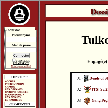
Doss
Connexion
Pseudonyme
Tulko
Mot de passe
Engagé(e)
CONNEXION
PERMANENTE
Mot de passe oublié ?
LUTECE CUP
J1 -
Deads of S
ACCUEIL
PRESENTATION
CHARTE
J2 -
[TS] Syl2
LES ORIGINES
SAISONS PASSEES
BLOOD BOWL ?
LES REGLES
J3 -
Gang Peg
LE PANTHEON
CHAMPIONNAT