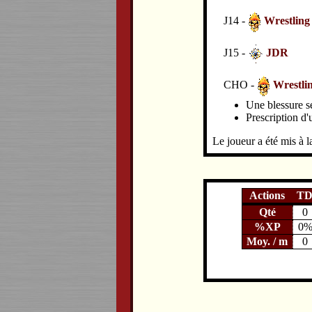
J14 -
Wrestling
J15 -
JDR
CHO -
Wrestli
Une blessure se
Prescription d'
Le joueur a été mis à la
Actions
T
Qté
0
%XP
0
Moy. / m
0