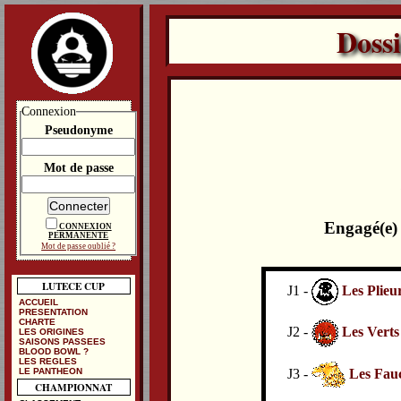
Doss
Connexion
Pseudonyme
Mot de passe
Engagé(e)
CONNEXION
PERMANENTE
Mot de passe oublié ?
LUTECE CUP
J1 -
Les Plieu
ACCUEIL
PRESENTATION
CHARTE
J2 -
Les Verts
LES ORIGINES
SAISONS PASSEES
BLOOD BOWL ?
LES REGLES
J3 -
Les Fau
LE PANTHEON
CHAMPIONNAT