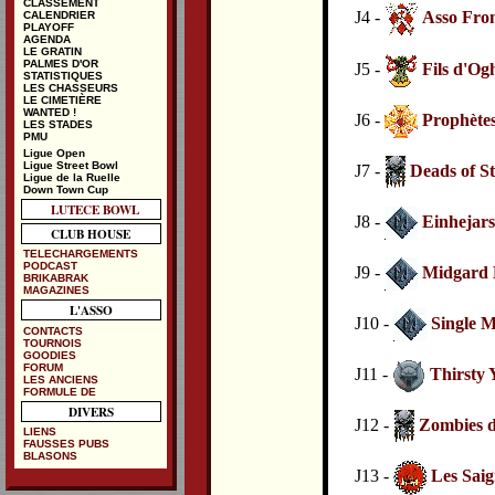
CLASSEMENT
J4 -
Asso From
CALENDRIER
PLAYOFF
AGENDA
LE GRATIN
PALMES D'OR
J5 -
Fils d'O
STATISTIQUES
LES CHASSEURS
LE CIMETIÈRE
WANTED !
J6 -
Prophètes
LES STADES
PMU
Ligue Open
Ligue Street Bowl
J7 -
Deads of S
Ligue de la Ruelle
Down Town Cup
LUTECE BOWL
J8 -
Einhejars
CLUB HOUSE
TELECHARGEMENTS
PODCAST
J9 -
Midgard 
BRIKABRAK
MAGAZINES
L'ASSO
J10 -
Single M
CONTACTS
TOURNOIS
GOODIES
FORUM
J11 -
Thirsty 
LES ANCIENS
FORMULE DE
DIVERS
J12 -
Zombies d
LIENS
FAUSSES PUBS
BLASONS
J13 -
Les Sai