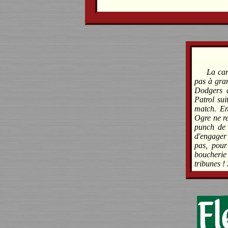
La car
pas à gra
Dodgers a
Patrol sui
match. En
Ogre ne r
punch de 
d'engager
pas, pour
boucherie 
tribunes !