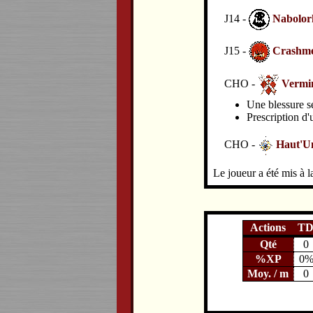
J14 -
Nabolor
J15 -
Crashm
CHO -
Vermi
Une blessure se
Prescription d'
CHO -
Haut'U
Le joueur a été mis à la
Actions
T
Qté
0
%XP
0
Moy. / m
0