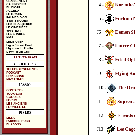
CLASSEMENT
J4 -
Korintho'
CALENDRIER
PLAYOFF
AGENDA
LE GRATIN
PALMES D'OR
J5 -
Fortuna N
STATISTIQUES
LES CHASSEURS
LE CIMETIÈRE
WANTED !
J6 -
Demon Sl
LES STADES
PMU
Ligue Open
J7 -
Lutèce Gi
Ligue Street Bowl
Ligue de la Ruelle
Down Town Cup
LUTECE BOWL
J8 -
Fils d'O
CLUB HOUSE
TELECHARGEMENTS
PODCAST
J9 -
Flying Ro
BRIKABRAK
MAGAZINES
L'ASSO
J10 -
The Drun
CONTACTS
TOURNOIS
GOODIES
FORUM
J11 -
Supréma
LES ANCIENS
FORMULE DE
DIVERS
J12 -
Friends 
LIENS
FAUSSES PUBS
BLASONS
J13 -
Les Cag