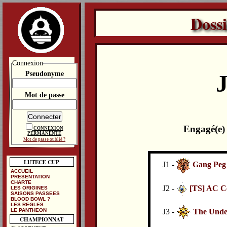
Doss
Connexion
Pseudonyme
J
Mot de passe
Engagé(e)
CONNEXION
PERMANENTE
Mot de passe oublié ?
LUTECE CUP
J1 -
Gang Peg
ACCUEIL
PRESENTATION
CHARTE
J2 -
[TS] AC C
LES ORIGINES
SAISONS PASSEES
BLOOD BOWL ?
LES REGLES
J3 -
The Under
LE PANTHEON
CHAMPIONNAT