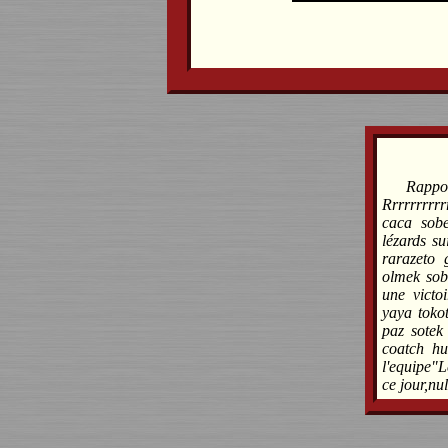
Rappor
Rrrrrrrrr
caca sob
lézards
rarazeto 
olmek sob
une vict
yaya toko
paz sotek 
coatch hu
l'equipe"L
ce jour,nul