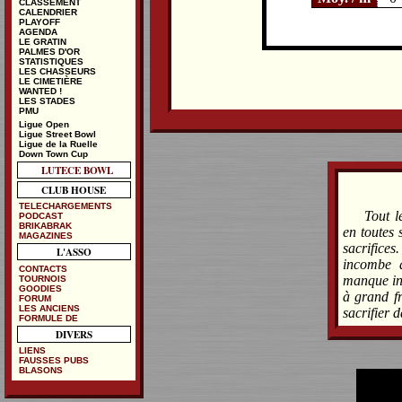
CLASSEMENT
CALENDRIER
PLAYOFF
AGENDA
LE GRATIN
PALMES D'OR
STATISTIQUES
LES CHASSEURS
LE CIMETIÈRE
WANTED !
LES STADES
PMU
Ligue Open
Ligue Street Bowl
Ligue de la Ruelle
Down Town Cup
LUTECE BOWL
CLUB HOUSE
TELECHARGEMENTS
Tout l
PODCAST
BRIKABRAK
en toutes 
MAGAZINES
sacrifices
L'ASSO
incombe à
CONTACTS
manque ind
TOURNOIS
GOODIES
à grand fr
FORUM
LES ANCIENS
sacrifier 
FORMULE DE
DIVERS
LIENS
FAUSSES PUBS
BLASONS