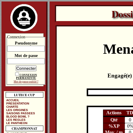
Doss
Connexion
Pseudonyme
Mena
Mot de passe
Engagé(e)
CONNEXION
PERMANENTE
Mot de passe oublié ?
LUTECE CUP
ACCUEIL
PRESENTATION
CHARTE
LES ORIGINES
Actions
T
SAISONS PASSEES
BLOOD BOWL ?
Qté
0
LES REGLES
LE PANTHEON
%XP
0
CHAMPIONNAT
Moy. / m
0