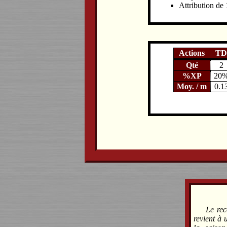
Attribution de 
Actions
TD
Qté
2
%XP
20
Moy. / m
0.1
Le rec
revient à 