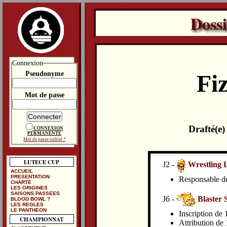
Doss
Connexion
Pseudonyme
Fi
Mot de passe
Drafté(e
CONNEXION
PERMANENTE
Mot de passe oublié ?
LUTECE CUP
J2 -
Wrestling 
ACCUEIL
PRESENTATION
Responsable de 
CHARTE
LES ORIGINES
SAISONS PASSEES
J6 -
Blaster 
BLOOD BOWL ?
LES REGLES
LE PANTHEON
Inscription de
CHAMPIONNAT
Attribution de 