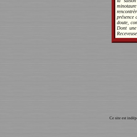
la saiso
minotaure 
rencontrè
présence d
doute, com
Dont une 
Receveuse
Ce site est indé