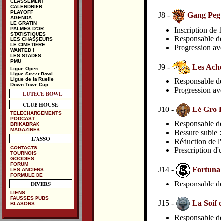
CLASSEMENT
CALENDRIER
PLAYOFF
J8 -
Gang Peg
AGENDA
LE GRATIN
Inscription de
PALMES D'OR
STATISTIQUES
Responsable de 
LES CHASSEURS
LE CIMETIÈRE
Progression av
WANTED !
LES STADES
PMU
J9 -
Les Ach
Ligue Open
Ligue Street Bowl
Ligue de la Ruelle
Responsable de 
Down Town Cup
Progression av
LUTECE BOWL
CLUB HOUSE
J10 -
Lé Gro 
TELECHARGEMENTS
PODCAST
Responsable de 
BRIKABRAK
MAGAZINES
Bessure subie 
L'ASSO
Réduction de l'
CONTACTS
Prescription d'
TOURNOIS
GOODIES
FORUM
J14 -
Fortuna
LES ANCIENS
FORMULE DE
DIVERS
Responsable de 
LIENS
FAUSSES PUBS
J15 -
La Soif 
BLASONS
Responsable de 