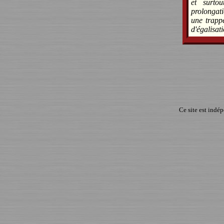
et surto
prolongati
une trappe
d'égalisat
Ce site est indé