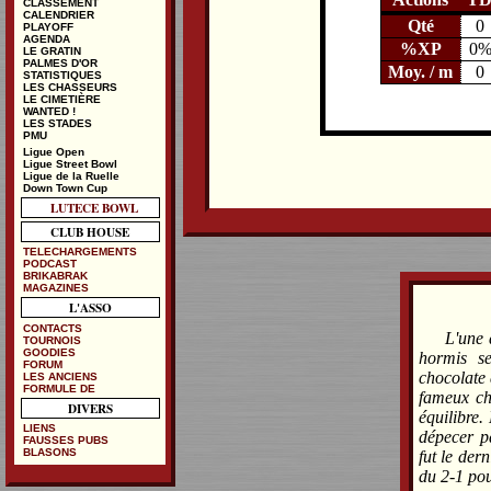
CLASSEMENT
CALENDRIER
Qté
0
PLAYOFF
AGENDA
%XP
0
LE GRATIN
PALMES D'OR
Moy. / m
0
STATISTIQUES
LES CHASSEURS
LE CIMETIÈRE
WANTED !
LES STADES
PMU
Ligue Open
Ligue Street Bowl
Ligue de la Ruelle
Down Town Cup
LUTECE BOWL
CLUB HOUSE
TELECHARGEMENTS
PODCAST
BRIKABRAK
MAGAZINES
L'ASSO
CONTACTS
L'une 
TOURNOIS
GOODIES
hormis se
FORUM
chocolate 
LES ANCIENS
FORMULE DE
fameux ch
DIVERS
équilibre. 
LIENS
dépecer pa
FAUSSES PUBS
BLASONS
fut le der
du 2-1 pou