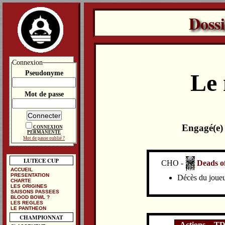
Doss
Connexion
Pseudonyme
Le
Mot de passe
Engagé(e)
CONNEXION
PERMANENTE
Mot de passe oublié ?
LUTECE CUP
CHO -
Deads o
ACCUEIL
PRESENTATION
Décès du joueu
CHARTE
LES ORIGINES
SAISONS PASSEES
BLOOD BOWL ?
LES REGLES
LE PANTHEON
CHAMPIONNAT
Actions
T