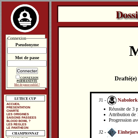
Doss
Connexion
Pseudonyme
M
Mot de passe
Drafté(e
CONNEXION
PERMANENTE
Mot de passe oublié ?
LUTECE CUP
J1 -
Nabolork
ACCUEIL
PRESENTATION
Réussite de 3 p
CHARTE
Attribution de 
LES ORIGINES
SAISONS PASSEES
Progression av
BLOOD BOWL ?
LES REGLES
LE PANTHEON
J2 -
Einhejars
CHAMPIONNAT