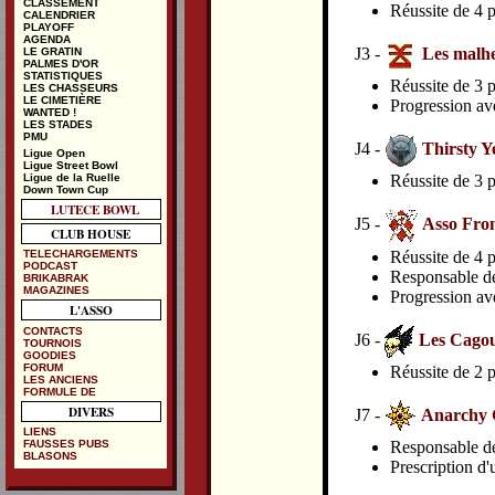
CLASSEMENT
Réussite de 4 p
CALENDRIER
PLAYOFF
AGENDA
J3 -
Les malhe
LE GRATIN
PALMES D'OR
STATISTIQUES
Réussite de 3 p
LES CHASSEURS
LE CIMETIÈRE
Progression av
WANTED !
LES STADES
PMU
J4 -
Thirsty Y
Ligue Open
Ligue Street Bowl
Ligue de la Ruelle
Réussite de 3 p
Down Town Cup
LUTECE BOWL
J5 -
Asso From
CLUB HOUSE
TELECHARGEMENTS
Réussite de 4 p
PODCAST
Responsable de 
BRIKABRAK
MAGAZINES
Progression av
L'ASSO
CONTACTS
J6 -
Les Cago
TOURNOIS
GOODIES
FORUM
Réussite de 2 p
LES ANCIENS
FORMULE DE
DIVERS
J7 -
Anarchy G
LIENS
FAUSSES PUBS
Responsable de 
BLASONS
Prescription d'