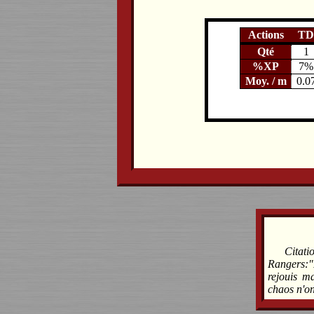
Actions
TD
Qté
1
%XP
7%
Moy. / m
0.0
Citat
Rangers:"
rejouis m
chaos n'on