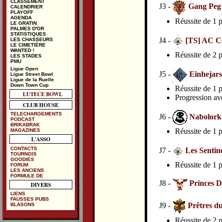
CLASSEMENT
J3 -
Gang Peg
CALENDRIER
PLAYOFF
AGENDA
Réussite de 1 p
LE GRATIN
PALMES D'OR
STATISTIQUES
J4 -
[TS] AC C
LES CHASSEURS
LE CIMETIÈRE
WANTED !
Réussite de 2 p
LES STADES
PMU
Ligue Open
J5 -
Einhejars
Ligue Street Bowl
Ligue de la Ruelle
Down Town Cup
Réussite de 1 p
LUTECE BOWL
Progression av
CLUB HOUSE
TELECHARGEMENTS
J6 -
Nabolork
PODCAST
BRIKABRAK
Réussite de 1 p
MAGAZINES
L'ASSO
CONTACTS
J7 -
Les Sentin
TOURNOIS
GOODIES
Réussite de 1 p
FORUM
LES ANCIENS
FORMULE DE
J8 -
Princes 
DIVERS
LIENS
FAUSSES PUBS
J9 -
Prêtres du
BLASONS
Réussite de 2 p