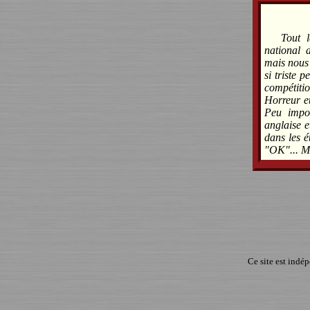
Tout 
national 
mais nous 
si triste 
compétitio
Horreur et
Peu import
anglaise et
dans les é
"OK"... Ma
Ce site est indé