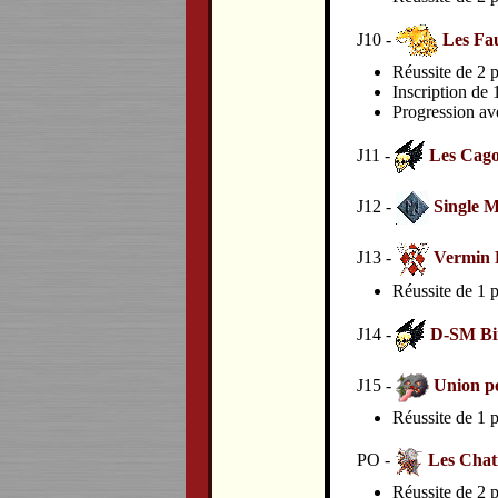
J10 -
Les Fa
Réussite de 2 p
Inscription de
Progression av
J11 -
Les Cag
J12 -
Single M
J13 -
Vermin 
Réussite de 1 p
J14 -
D-SM Bi
J15 -
Union p
Réussite de 1 p
PO -
Les Chat
Réussite de 2 p