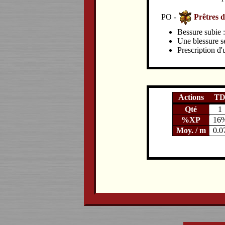
PO -
Prêtres d
Bessure subie 
Une blessure se
Prescription d'
Actions
T
Qté
1
%XP
16
Moy. / m
0.0