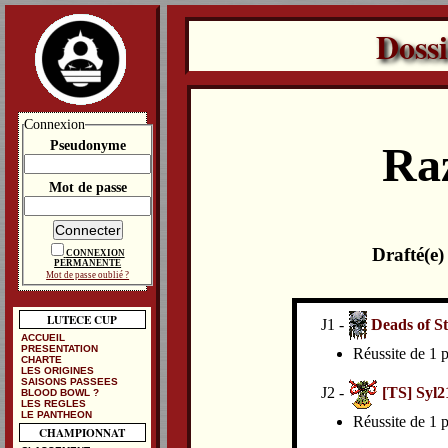
Doss
Connexion
Pseudonyme
Ra
Mot de passe
Drafté(e
CONNEXION
PERMANENTE
Mot de passe oublié ?
LUTECE CUP
J1 -
Deads of S
ACCUEIL
PRESENTATION
Réussite de 1 p
CHARTE
LES ORIGINES
SAISONS PASSEES
J2 -
[TS] Syl2
BLOOD BOWL ?
LES REGLES
LE PANTHEON
Réussite de 1 p
CHAMPIONNAT