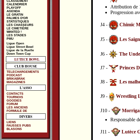
CLASSEMENT
CALENDRIER
Attribution de 
PLAYOFF
AGENDA
Progression av
LE GRATIN
PALMES D'OR
STATISTIQUES
J4 -
Chimic M
LES CHASSEURS
LE CIMETIÈRE
WANTED !
LES STADES
J5 -
Les Saign
PMU
Ligue Open
Ligue Street Bowl
Ligue de la Ruelle
J6 -
The Under
Down Town Cup
LUTECE BOWL
CLUB HOUSE
J7 -
Princes 
TELECHARGEMENTS
PODCAST
BRIKABRAK
J8 -
Les malhe
MAGAZINES
L'ASSO
CONTACTS
J9 -
Wrestling 
TOURNOIS
GOODIES
FORUM
LES ANCIENS
J10 -
Morriga
FORMULE DE
DIVERS
Responsable de 
LIENS
FAUSSES PUBS
BLASONS
J11 -
Lutèce G