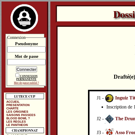
Doss
Connexion
Pseudonyme
Mot de passe
Drafté(e
CONNEXION
PERMANENTE
Mot de passe oublié ?
LUTECE CUP
J1 -
Inguiz Tit
ACCUEIL
PRESENTATION
Inscription de
CHARTE
LES ORIGINES
SAISONS PASSEES
J2 -
The Drunk
BLOOD BOWL ?
LES REGLES
LE PANTHEON
CHAMPIONNAT
J3 -
Asso From