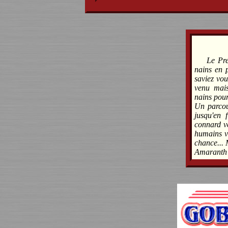
Le Pr
nains en p
saviez vou
venu mais 
nains pour
Un parcou
jusqu'en 
connard v
humains ve
chance... 
Amaranth 