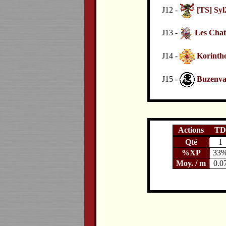
J12 -
[TS] Syl
J13 -
Les Cha
J14 -
Korintho
J15 -
Buzenva
Actions
TD
Qté
1
%XP
33
Moy. / m
0.0