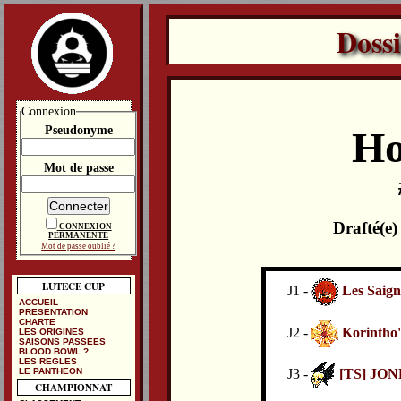
Doss
Connexion
Pseudonyme
Ho
Mot de passe
Drafté(e
CONNEXION
PERMANENTE
Mot de passe oublié ?
LUTECE CUP
J1 -
Les Saign
ACCUEIL
PRESENTATION
CHARTE
J2 -
Korintho'
LES ORIGINES
SAISONS PASSEES
BLOOD BOWL ?
LES REGLES
J3 -
[TS] JO
LE PANTHEON
CHAMPIONNAT