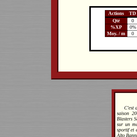
Actions
TD
Qté
0
%XP
0%
Moy. / m
0
C'est 
saison 2
Blasters S
sur un ma
sportif et
Alto Bannt