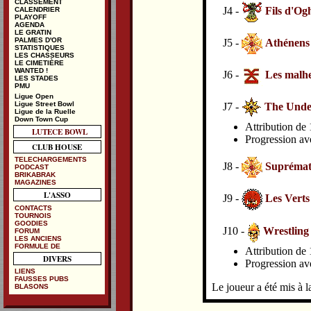
CLASSEMENT
J4 -
Fils d'O
CALENDRIER
PLAYOFF
AGENDA
LE GRATIN
PALMES D'OR
J5 -
Athénens
STATISTIQUES
LES CHASSEURS
LE CIMETIÈRE
WANTED !
J6 -
Les malhe
LES STADES
PMU
Ligue Open
Ligue Street Bowl
J7 -
The Under
Ligue de la Ruelle
Down Town Cup
Attribution de 
LUTECE BOWL
Progression av
CLUB HOUSE
TELECHARGEMENTS
J8 -
Suprémat
PODCAST
BRIKABRAK
MAGAZINES
L'ASSO
J9 -
Les Verts
CONTACTS
TOURNOIS
GOODIES
J10 -
Wrestling
FORUM
LES ANCIENS
FORMULE DE
Attribution de 
DIVERS
Progression av
LIENS
FAUSSES PUBS
Le joueur a été mis à la
BLASONS