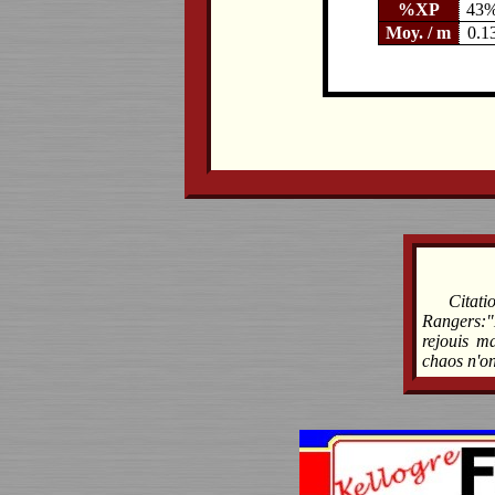
%XP
43
Moy. / m
0.1
Citat
Rangers:"
rejouis m
chaos n'on