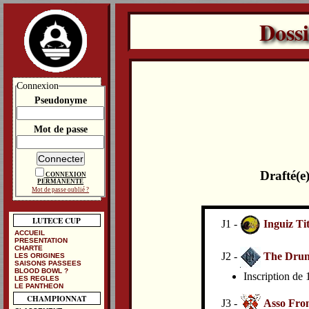
Doss
Connexion
Pseudonyme
Mot de passe
Drafté(e
CONNEXION
PERMANENTE
Mot de passe oublié ?
LUTECE CUP
J1 -
Inguiz Tit
ACCUEIL
PRESENTATION
CHARTE
J2 -
The Drunk
LES ORIGINES
SAISONS PASSEES
BLOOD BOWL ?
Inscription de
LES REGLES
LE PANTHEON
CHAMPIONNAT
J3 -
Asso From