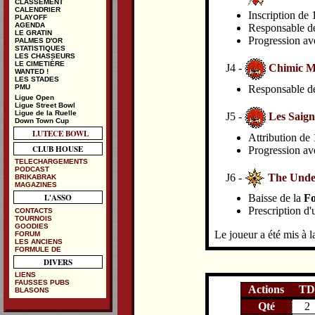
CLASSEMENT
CALENDRIER
Inscription de
PLAYOFF
AGENDA
Responsable de 
LE GRATIN
Progression av
PALMES D'OR
STATISTIQUES
LES CHASSEURS
LE CIMETIÈRE
J4 -
Chimic M
WANTED !
LES STADES
Responsable de 
PMU
Ligue Open
Ligue Street Bowl
Ligue de la Ruelle
J5 -
Les Saign
Down Town Cup
LUTECE BOWL
Attribution de 
CLUB HOUSE
Progression av
TELECHARGEMENTS
PODCAST
J6 -
The Under
BRIKABRAK
MAGAZINES
L'ASSO
Baisse de la
Fo
Prescription d'
CONTACTS
TOURNOIS
GOODIES
Le joueur a été mis à la
FORUM
LES ANCIENS
FORMULE DE
DIVERS
LIENS
FAUSSES PUBS
Actions
TD
BLASONS
Qté
2