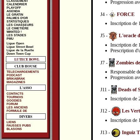
CLASSEMENT
Progression av
CALENDRIER
PLAYOFF
AGENDA
J4 -
FORCE
LE GRATIN
PALMES D'OR
STATISTIQUES
Inscription de
LES CHASSEURS
LE CIMETIÈRE
WANTED !
J5 -
L'oracle
LES STADES
PMU
Ligue Open
Inscription de
Ligue Street Bowl
Prescription d'
Ligue de la Ruelle
Down Town Cup
LUTECE BOWL
J7 -
Zombies de 
CLUB HOUSE
Responsable de 
TELECHARGEMENTS
PODCAST
Progression av
BRIKABRAK
MAGAZINES
L'ASSO
J11 -
Deads of 
CONTACTS
TOURNOIS
Inscription de
GOODIES
FORUM
LES ANCIENS
J12 -
Les Vert
FORMULE DE
DIVERS
Inscription de
LIENS
FAUSSES PUBS
BLASONS
J13 -
Inguiz Ti