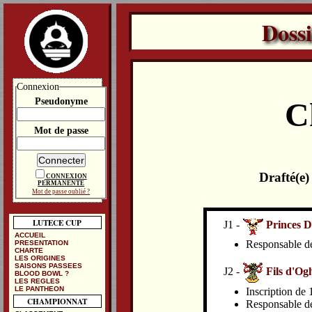
Doss
Connexion
Pseudonyme
C
Mot de passe
Drafté(e
CONNEXION
PERMANENTE
Mot de passe oublié ?
LUTECE CUP
J1 -
Princes 
ACCUEIL
Responsable de 
PRESENTATION
CHARTE
LES ORIGINES
SAISONS PASSEES
J2 -
Fils d'O
BLOOD BOWL ?
LES REGLES
LE PANTHEON
Inscription de
CHAMPIONNAT
Responsable de 