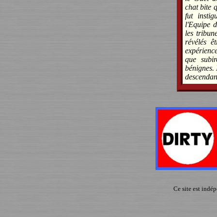
chat bite 
fut insti
l'Equipe d
les tribun
révélés ê
expérience
que subir
bénignes. 
descendan
Ce site est indé