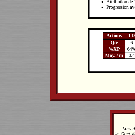
Attribution de 
Progression av
Actions
TD
Qté
6
%XP
64
Moy. / m
0.4
Lors d
le Guet d