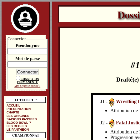
Doss
Connexion
Pseudonyme
Mot de passe
#1
Drafté(e
CONNEXION
PERMANENTE
Mot de passe oublié ?
LUTECE CUP
J1 -
Wrestling 
ACCUEIL
PRESENTATION
Attribution de 
CHARTE
LES ORIGINES
SAISONS PASSEES
J2 -
Fatal Justi
BLOOD BOWL ?
LES REGLES
LE PANTHEON
Attribution de 
CHAMPIONNAT
Progression av