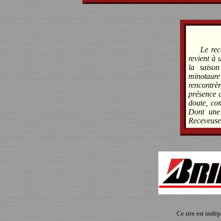
Le rec
revient à 
la saiso
minotaure 
rencontrè
présence d
doute, com
Dont une 
Receveuse
Ce site est indé