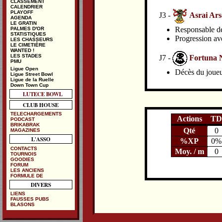
CLASSEMENT
CALENDRIER
PLAYOFF
J3 -
Asrai Ars
AGENDA
LE GRATIN
Responsable de 
PALMES D'OR
STATISTIQUES
Progression av
LES CHASSEURS
LE CIMETIÈRE
WANTED !
LES STADES
J7 -
Fortuna N
PMU
Ligue Open
Décès du joueu
Ligue Street Bowl
Ligue de la Ruelle
Down Town Cup
LUTECE BOWL
CLUB HOUSE
TELECHARGEMENTS
Actions
TD
PODCAST
BRIKABRAK
Qté
0
MAGAZINES
L'ASSO
%XP
0%
CONTACTS
Moy. / m
0
TOURNOIS
GOODIES
FORUM
LES ANCIENS
FORMULE DE
DIVERS
LIENS
FAUSSES PUBS
BLASONS